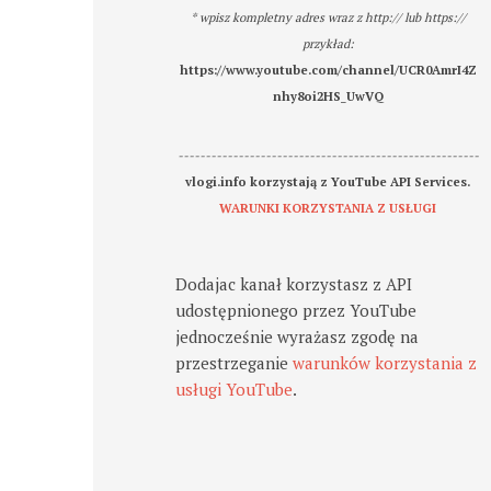
* wpisz kompletny adres wraz z http:// lub https://
przykład:
https://www.youtube.com/channel/UCR0AmrI4Z
nhy8oi2HS_UwVQ
-------------------------------------------------------
vlogi.info korzystają z YouTube API Services.
WARUNKI KORZYSTANIA Z USŁUGI
Dodajac kanał korzystasz z API
udostępnionego przez YouTube
jednocześnie wyrażasz zgodę na
przestrzeganie
warunków korzystania z
usługi YouTube
.