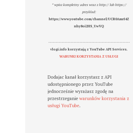
* wpisz kompletny adres wraz z http:// lub https://
przykład:
https://www.youtube.com/channel/UCR0AmrI4Z
nhy8oi2HS_UwVQ
-------------------------------------------------------
vlogi.info korzystają z YouTube API Services.
WARUNKI KORZYSTANIA Z USŁUGI
Dodajac kanał korzystasz z API
udostępnionego przez YouTube
jednocześnie wyrażasz zgodę na
przestrzeganie
warunków korzystania z
usługi YouTube
.