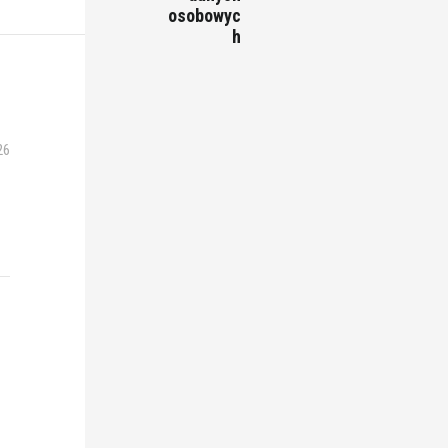
osobowyc
h
26