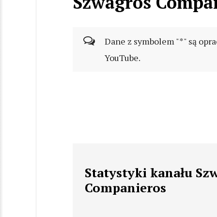
Szwagros Compa
Dane z symbolem "*" są opra
YouTube.
Statystyki kanału Sz
Companieros