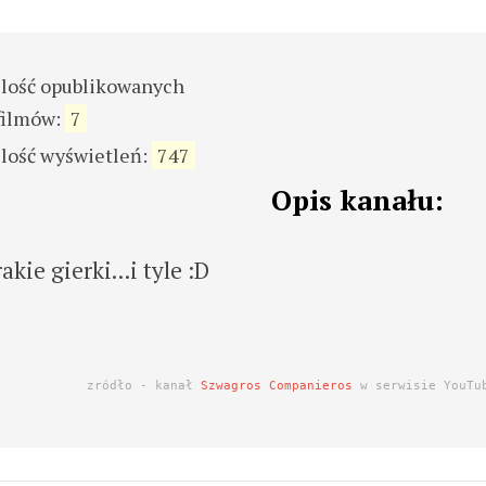
ilość opublikowanych
filmów:
7
ilość wyświetleń:
747
Opis kanału:
kie gierki...i tyle :D
zródło - kanał
Szwagros Companieros
w serwisie YouTu