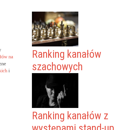
y
Ranking kanałów
ałów na
zne
szachowych
kich
i
Ranking kanałów z
występami stand-up