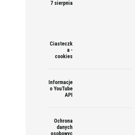
7 sierpnia
Ciasteczk
a -
cookies
Informacje
o YouTube
API
Ochrona
danych
osobowyc