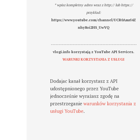
* wpisz kompletny adres wraz z http:// lub https://
przykład:
https://www.youtube.com/channel/UCR0AmrI4Z
nhy8oi2HS_UwVQ
-------------------------------------------------------
vlogi.info korzystają z YouTube API Services.
WARUNKI KORZYSTANIA Z USŁUGI
Dodajac kanał korzystasz z API
udostępnionego przez YouTube
jednocześnie wyrażasz zgodę na
przestrzeganie
warunków korzystania z
usługi YouTube
.