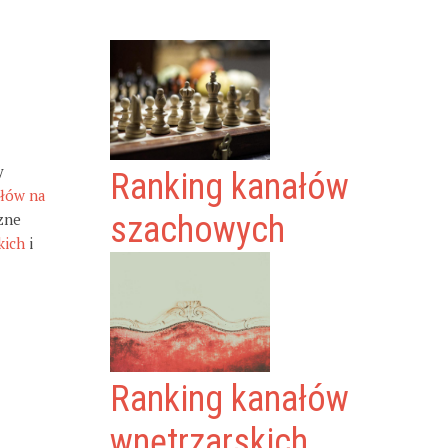
y
Ranking kanałów
ałów na
zne
szachowych
kich
i
Ranking kanałów
wnętrzarskich