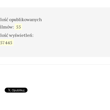
ilość opublikowanych
filmów:
55
ilość wyświetleń:
57445