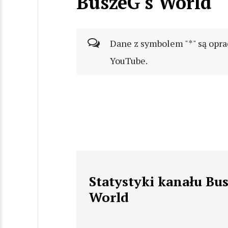
BuszeG's World
Dane z symbolem "*" są opra
YouTube.
Statystyki kanału Bu
World