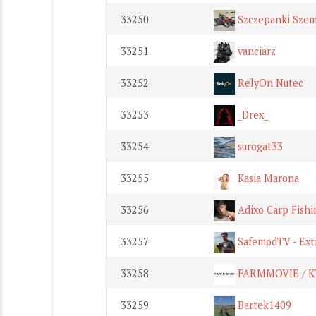
33250
Szczepanki Sze
33251
vanciarz
33252
RelyOn Nutec
33253
_Drex_
33254
surogat33
33255
Kasia Marona
33256
Adixo Carp Fishi
33257
SafemodTV - Ext
33258
FARMMOVIE / 
33259
Bartek1409