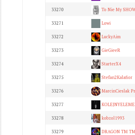
33270
To Nie My SHO
33271
Lowi
33272
LuckyAim
33273
GieGieeR
33274
StarterX4
33275
Stefan2Kalafior
33276
MarcinCieslak Pr
33277
KOLEJNYELEME
33278
kobzol1993
33279
DRAGON TM T