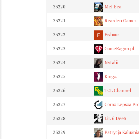
33220
Mel Bea
33221
Rearden Games
33222
Fishuur
33223
GameRagon.pl
33224
Nvtalii
33225
Kingz.
33226
TCL Channel
33227
Coraz Lepsza Pro
33228
LiL 6 DeeS
33229
Patrycja Kaluźni