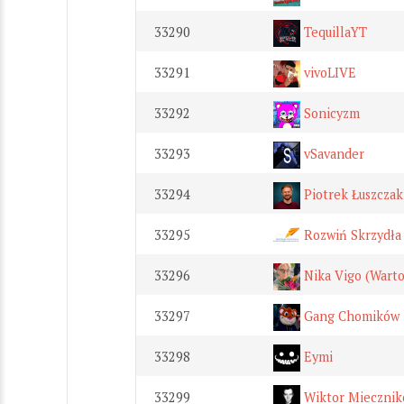
33290
TequillaYT
33291
vivoLIVE
33292
Sonicyzm
33293
vSavander
33294
Piotrek Łuszczak
33295
Rozwiń Skrzydła 
33296
Nika Vigo (Warto
33297
Gang Chomików
33298
Eymi
33299
Wiktor Miecznik