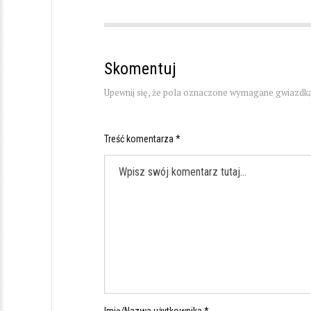
Skomentuj
Upewnij się, że pola oznaczone wymagane gwiazdką
Treść komentarza *