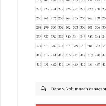
222
223
224
225
226
227
228
229
230
23
260
261
262
263
264
265
266
267
268
26
298
299
300
301
302
303
304
305
306
30
336
337
338
339
340
341
342
343
344
34
374
375
376
377
378
379
380
381
382
38
412
413
414
415
416
417
418
419
420
42
450
451
452
453
454
455
456
457
458
45
Dane w kolumnach oznaczonyc