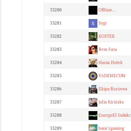
33280
Offline…
33281
Sygi
33282
KOSTEK
33283
Rem Faza
33284
Hania Hołek
33285
VADEMECUM
33286
Ekipa Rzeżewa
33287
Julia Kicińska
33288
EnergoEl Indukc
33289
basic1gaming