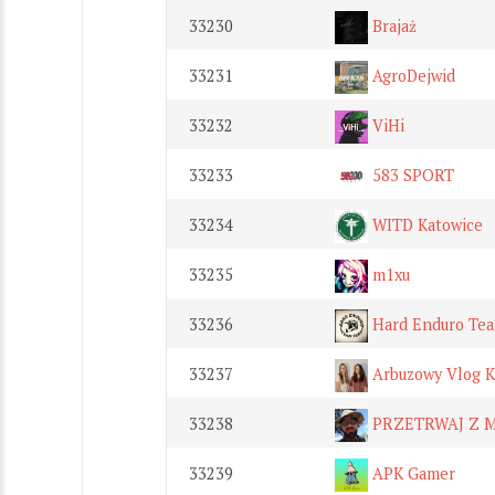
33230
Brajaż
33231
AgroDejwid
33232
ViHi
33233
583 SPORT
33234
WITD Katowice
33235
m1xu
33236
Hard Enduro Tea
33237
Arbuzowy Vlog
33238
PRZETRWAJ Z MI
33239
APK Gamer