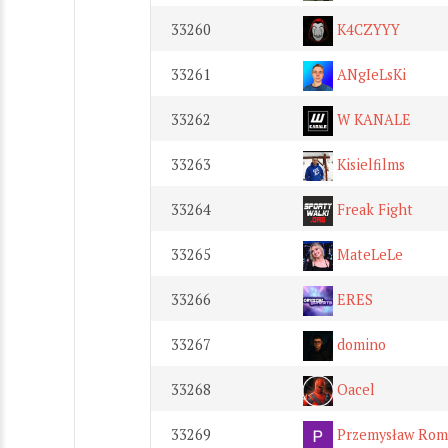
33260
K4CZYYY
33261
ANgIeLsKi
33262
W KANALE
33263
Kisielfilms
33264
Freak Fight
33265
MateLeLe
33266
ERES
33267
domino
33268
Oacel
33269
Przemysław Rom