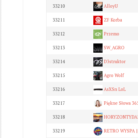
33210
AlloyU
33211
ZF Korba
33212
Przemo
33213
SW_AGRO
33214
D3struktor
33215
Agro Wolf
33216
AsXSn LoL
33217
Piękne Słowa 36
33218
HORYZONTYDA
33219
RETRO WYSPA |