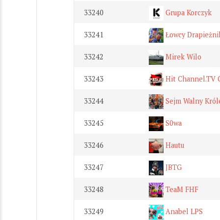
33240
Grupa Korczyk
33241
Łowcy Drapieżni
33242
Mirek Wilo
33243
Hit Channel.TV C
33244
Sejm Walny Króle
33245
S0wa
33246
Hautu
33247
JBTG
33248
TeaM FHF
33249
Anabel LPS