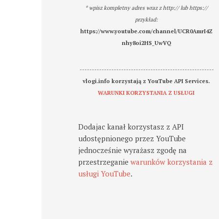
* wpisz kompletny adres wraz z http:// lub https://
przykład:
https://www.youtube.com/channel/UCR0AmrI4Z
nhy8oi2HS_UwVQ
-------------------------------------------------------
vlogi.info korzystają z YouTube API Services.
WARUNKI KORZYSTANIA Z USŁUGI
Dodajac kanał korzystasz z API
udostępnionego przez YouTube
jednocześnie wyrażasz zgodę na
przestrzeganie
warunków korzystania z
usługi YouTube
.