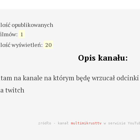
ilość opublikowanych
filmów:
1
ilość wyświetleń:
20
Opis kanału:
Witam na kanale na którym będę wrzucał odcinki
a twitch
zródło - kanał
multimikrusttv
w serwisie YouTu