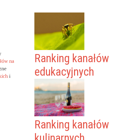
y
Ranking kanałów
ałów na
zne
edukacyjnych
kich
i
Ranking kanałów
kulinarnych