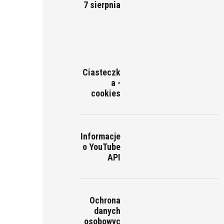
7 sierpnia
Ciasteczk
a -
cookies
Informacje
o YouTube
API
Ochrona
danych
osobowyc