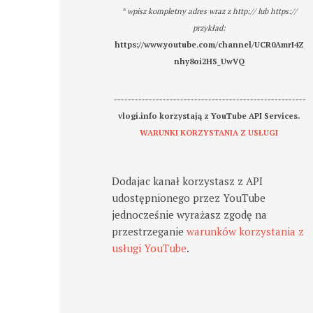
* wpisz kompletny adres wraz z http:// lub https://
przykład:
https://www.youtube.com/channel/UCR0AmrI4Z
nhy8oi2HS_UwVQ
-------------------------------------------------------
vlogi.info korzystają z YouTube API Services.
WARUNKI KORZYSTANIA Z USŁUGI
Dodajac kanał korzystasz z API
udostępnionego przez YouTube
jednocześnie wyrażasz zgodę na
przestrzeganie
warunków korzystania z
usługi YouTube
.