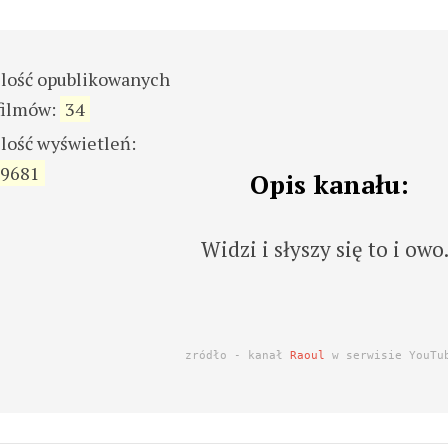
ilość opublikowanych
filmów:
34
ilość wyświetleń:
9681
Opis kanału:
Widzi i słyszy się to i owo
zródło - kanał
Raoul
w serwisie YouTu