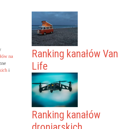
y
Ranking kanałów Van
ałów na
zne
Life
kich
i
Ranking kanałów
droniarskich