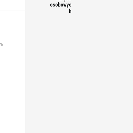
osobowyc
h
26