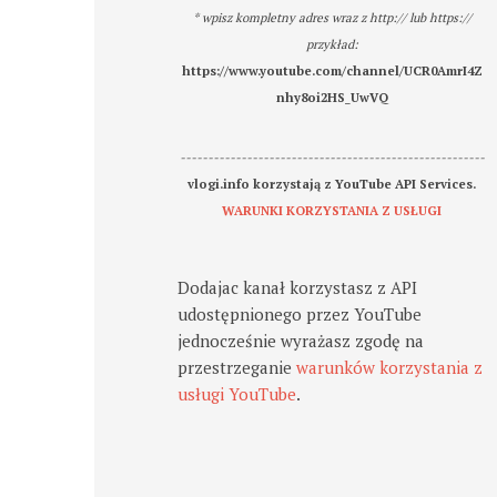
* wpisz kompletny adres wraz z http:// lub https://
przykład:
https://www.youtube.com/channel/UCR0AmrI4Z
nhy8oi2HS_UwVQ
-------------------------------------------------------
vlogi.info korzystają z YouTube API Services.
WARUNKI KORZYSTANIA Z USŁUGI
Dodajac kanał korzystasz z API
udostępnionego przez YouTube
jednocześnie wyrażasz zgodę na
przestrzeganie
warunków korzystania z
usługi YouTube
.