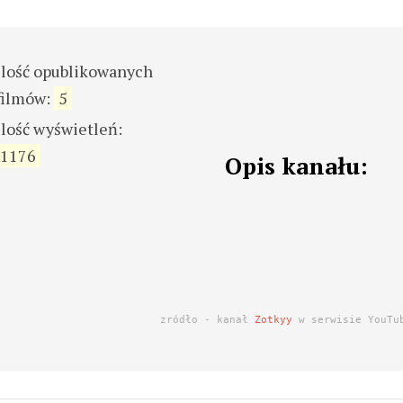
ilość opublikowanych
filmów:
5
ilość wyświetleń:
1176
Opis kanału:
zródło - kanał
Zotkyy
w serwisie YouTu