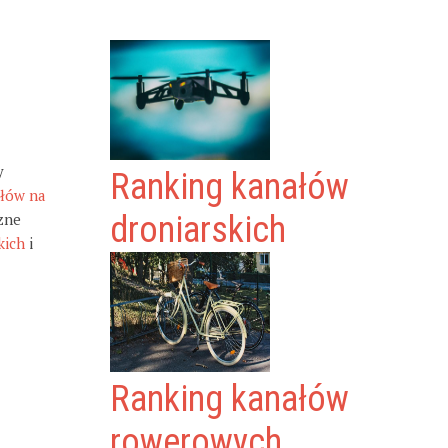
y
Ranking kanałów
ałów na
zne
droniarskich
kich
i
Ranking kanałów
rowerowych