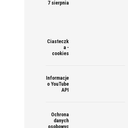
7 sierpnia
Ciasteczk
a -
cookies
Informacje
o YouTube
API
Ochrona
danych
osobowyc