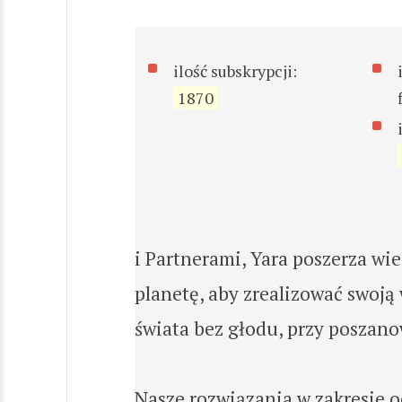
ilość subskrypcji:
1870
i Partnerami, Yara poszerza wi
planetę, aby zrealizować swoją
świata bez głodu, przy poszano
Nasze rozwiązania w zakresie o