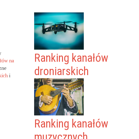
y
Ranking kanałów
ałów na
zne
droniarskich
kich
i
Ranking kanałów
muzycznych