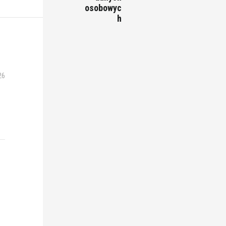
osobowyc
h
26