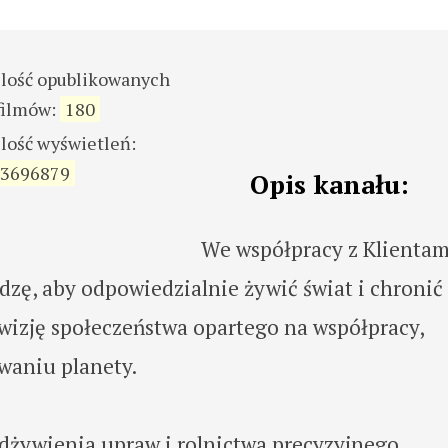
ilość opublikowanych
filmów:
180
ilość wyświetleń:
3696879
Opis kanału:
We współpracy z Klientam
edzę, aby odpowiedzialnie żywić świat i chronić
 wizję społeczeństwa opartego na współpracy,
waniu planety.
dżywienia upraw i rolnictwa precyzyjnego,