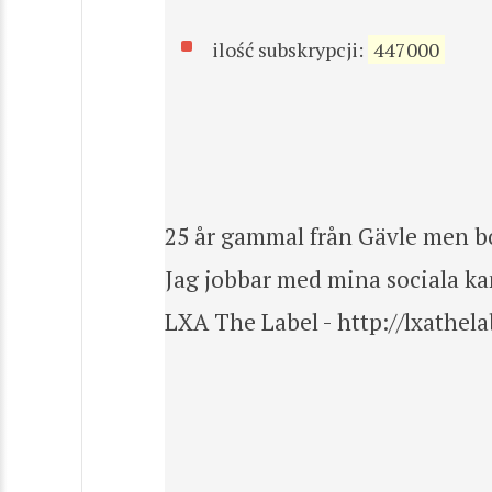
ilość subskrypcji:
447000
25 år gammal från Gävle men bo
Jag jobbar med mina sociala k
LXA The Label - http://lxathel