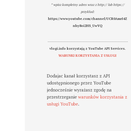
* wpisz kompletny adres wraz z http:// lub https://
przykład:
https://www.youtube.com/channel/UCR0AmrI4Z
nhy8oi2HS_UwVQ
-------------------------------------------------------
vlogi.info korzystają z YouTube API Services.
WARUNKI KORZYSTANIA Z USŁUGI
Dodajac kanał korzystasz z API
udostępnionego przez YouTube
jednocześnie wyrażasz zgodę na
przestrzeganie
warunków korzystania z
usługi YouTube
.