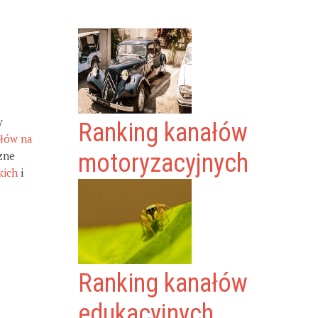
y
Ranking kanałów
ałów na
zne
motoryzacyjnych
kich
i
Ranking kanałów
edukacyjnych