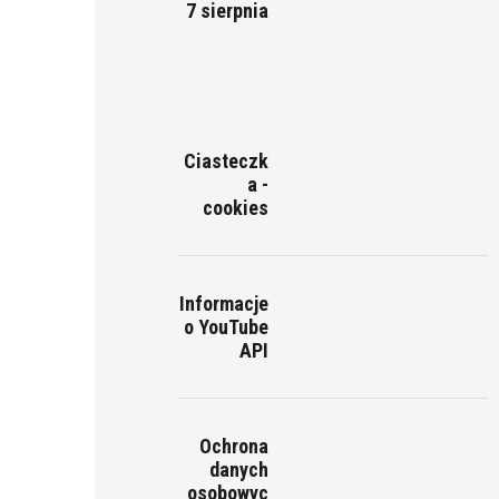
7 sierpnia
Ciasteczk
a -
cookies
Informacje
o YouTube
API
Ochrona
danych
osobowyc