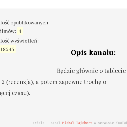
ilość opublikowanych
filmów:
4
ilość wyświetleń:
18543
Opis kanału:
Będzie głównie o tablecie
e 2 (recenzja), a potem zapewne trochę o
ęcej czasu).
zródło - kanał
Michał Tajchert
w serwisie YouTu