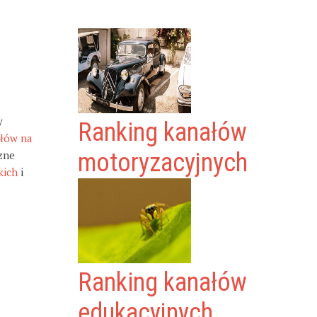
y
Ranking kanałów
ałów na
zne
motoryzacyjnych
kich
i
Ranking kanałów
edukacyjnych