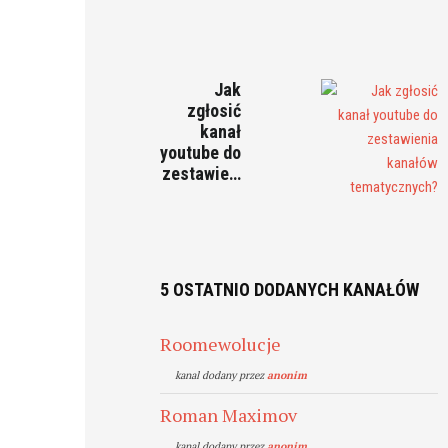
Jak
zgłosić
kanał
youtube do
zestawie…
5 OSTATNIO DODANYCH KANAŁÓW
Roomewolucje
kanal dodany przez
anonim
Roman Maximov
kanal dodany przez
anonim