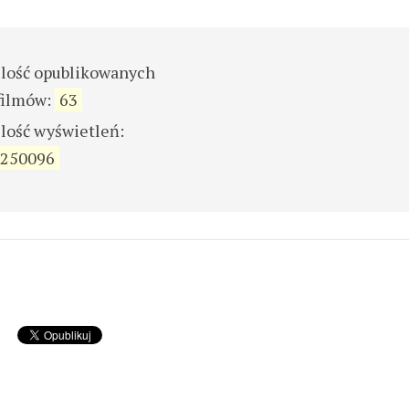
ilość opublikowanych
filmów:
63
ilość wyświetleń:
250096