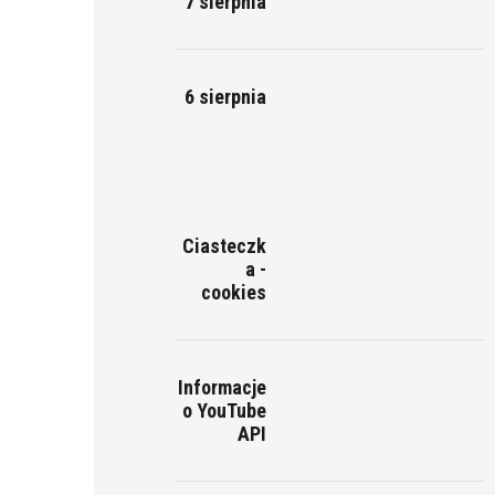
7 sierpnia
6 sierpnia
Ciasteczk
a -
cookies
Informacje
o YouTube
API