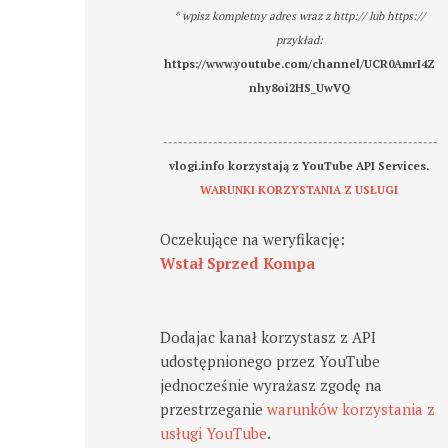
* wpisz kompletny adres wraz z http:// lub https://
przykład:
https://www.youtube.com/channel/UCR0AmrI4Z
nhy8oi2HS_UwVQ
-------------------------------------------------------
vlogi.info korzystają z YouTube API Services.
WARUNKI KORZYSTANIA Z USŁUGI
Oczekujące na weryfikację:
Wstał Sprzed Kompa
Dodajac kanał korzystasz z API
udostępnionego przez YouTube
jednocześnie wyrażasz zgodę na
przestrzeganie
warunków korzystania z
usługi YouTube
.