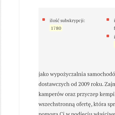
ilość subskrypcji:
1780
jako wypożyczalnia samochod
dostawczych od 2009 roku. Zaj
kamperów oraz przyczep kempin
wszechstronną ofertę, która s
pomogą Ci w podjęciu właściwej