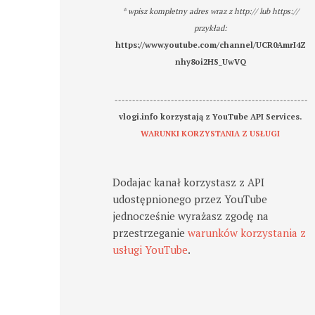
* wpisz kompletny adres wraz z http:// lub https://
przykład:
https://www.youtube.com/channel/UCR0AmrI4Z
nhy8oi2HS_UwVQ
-------------------------------------------------------
vlogi.info korzystają z YouTube API Services.
WARUNKI KORZYSTANIA Z USŁUGI
Dodajac kanał korzystasz z API
udostępnionego przez YouTube
jednocześnie wyrażasz zgodę na
przestrzeganie
warunków korzystania z
usługi YouTube
.