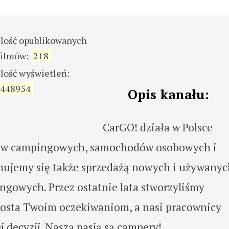
ilość opublikowanych
filmów:
218
ilość wyświetleń:
448954
Opis kanału:
CarGO! działa w Polsce
ów campingowych, samochodów osobowych i
mujemy się także sprzedażą nowych i używanyc
gowych. Przez ostatnie lata stworzyliśmy
prosta Twoim oczekiwaniom, a nasi pracownicy
 decyzji. Naszą pasją są campery!