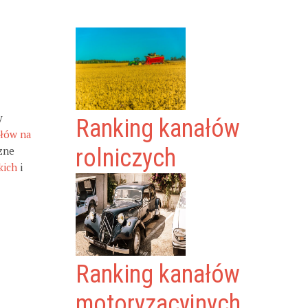
y
Ranking kanałów
ałów na
zne
rolniczych
kich
i
Ranking kanałów
motoryzacyjnych