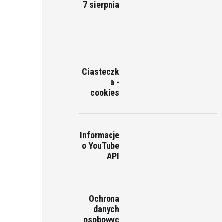
7 sierpnia
Ciasteczk
a -
cookies
Informacje
o YouTube
API
Ochrona
danych
osobowyc