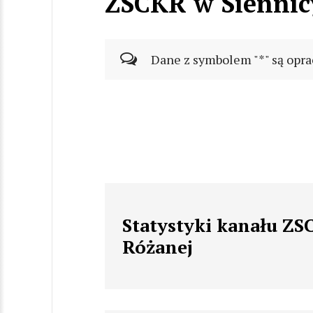
ZSCKR w Siennic
Dane z symbolem "*" są opra
Statystyki kanału ZS
Różanej