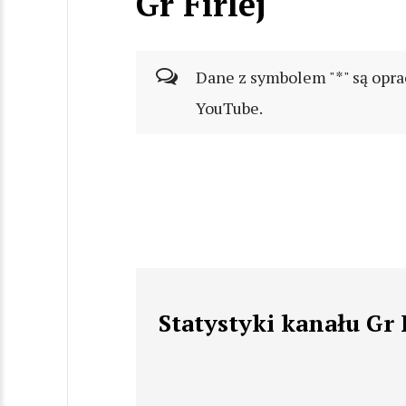
Gr Firlej
Dane z symbolem "*" są opra
YouTube.
Statystyki kanału Gr F