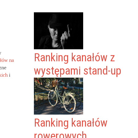
y
Ranking kanałów z
ałów na
zne
występami stand-up
kich
i
Ranking kanałów
rowerowych