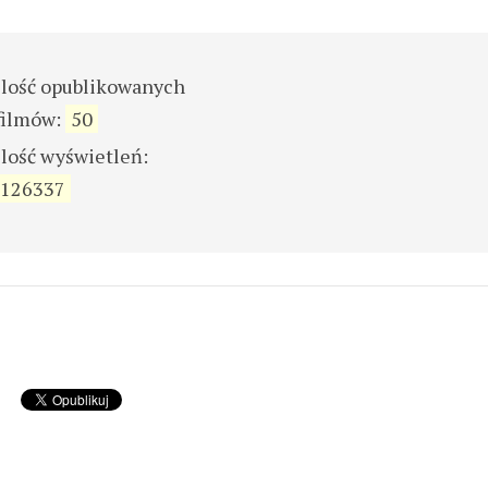
ilość opublikowanych
filmów:
50
ilość wyświetleń:
126337