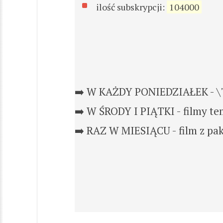
ilość subskrypcji:
104000
➡️ W KAŻDY PONIEDZIAŁEK - \"
➡️ W ŚRODY I PIĄTKI - filmy te
➡️ RAZ W MIESIĄCU - film z pa