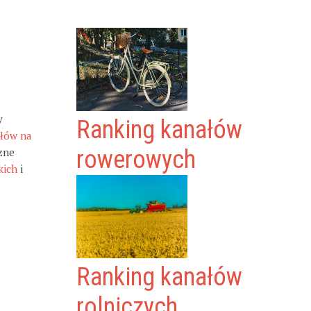
y
Ranking kanałów
ałów na
zne
rowerowych
kich
i
Ranking kanałów
rolniczych