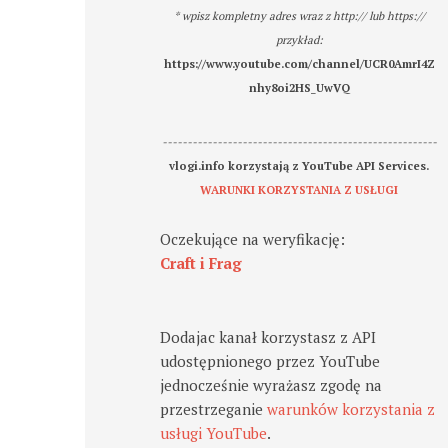
* wpisz kompletny adres wraz z http:// lub https://
przykład:
https://www.youtube.com/channel/UCR0AmrI4Z
nhy8oi2HS_UwVQ
-------------------------------------------------------
vlogi.info korzystają z YouTube API Services.
WARUNKI KORZYSTANIA Z USŁUGI
Oczekujące na weryfikację:
Craft i Frag
Dodajac kanał korzystasz z API
udostępnionego przez YouTube
jednocześnie wyrażasz zgodę na
przestrzeganie
warunków korzystania z
usługi YouTube
.