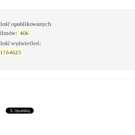
ilość opublikowanych
filmów:
406
ilość wyświetleń:
1764625