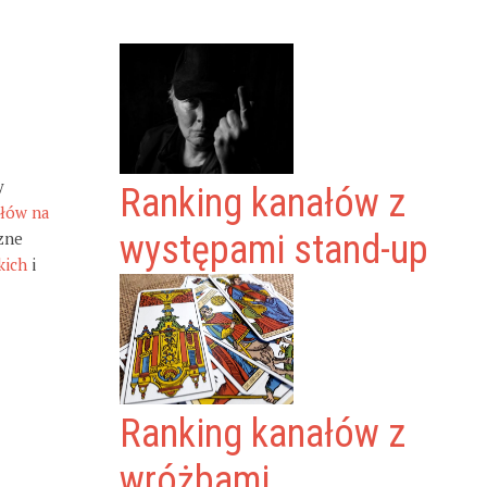
y
Ranking kanałów z
ałów na
zne
występami stand-up
kich
i
Ranking kanałów z
wróżbami