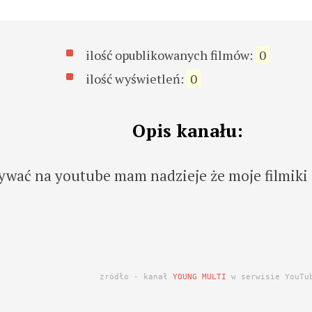
ilość opublikowanych filmów:
0
ilość wyświetleń:
0
Opis kanału:
rywać na youtube mam nadzieje że moje filmiki
zródło - kanał
YOUNG MULTI
w serwisie YouTu