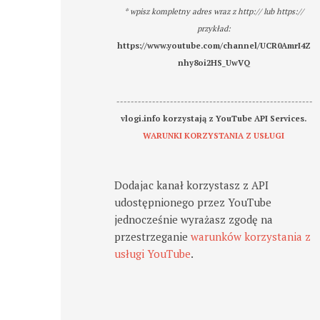
* wpisz kompletny adres wraz z http:// lub https://
przykład:
https://www.youtube.com/channel/UCR0AmrI4Z
nhy8oi2HS_UwVQ
-------------------------------------------------------
vlogi.info korzystają z YouTube API Services.
WARUNKI KORZYSTANIA Z USŁUGI
Dodajac kanał korzystasz z API
udostępnionego przez YouTube
jednocześnie wyrażasz zgodę na
przestrzeganie
warunków korzystania z
usługi YouTube
.