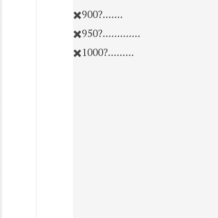
✖️900?.......
✖️950?.............
✖️1000?.........