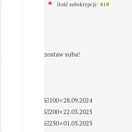
ilość subskrypcji:
818
zostaw suba!
☑️100⭐28.09.2024
☑️200⭐22.03.2025
☑️250⭐01.05.2025