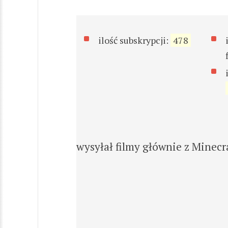
ilość subskrypcji:
478
wysyłał filmy głównie z Minecra