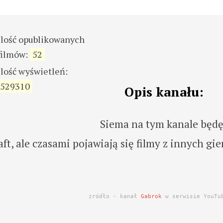
ilość opublikowanych
filmów:
52
ilość wyświetleń:
529310
Opis kanału:
Siema na tym kanale będ
ft, ale czasami pojawiają się filmy z innych gie
zródło - kanał
Gabrok
w serwisie YouTu