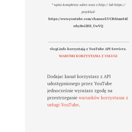
* wpisz kompletny adres wraz z http:// lub https://
przykład:
https://www.youtube.com/channel/UCR0AmrI4Z
nhy8oi2HS_UwVQ
-------------------------------------------------------
vlogi.info korzystają z YouTube API Services.
WARUNKI KORZYSTANIA Z USŁUGI
Dodajac kanał korzystasz z API
udostępnionego przez YouTube
jednocześnie wyrażasz zgodę na
przestrzeganie
warunków korzystania z
usługi YouTube
.