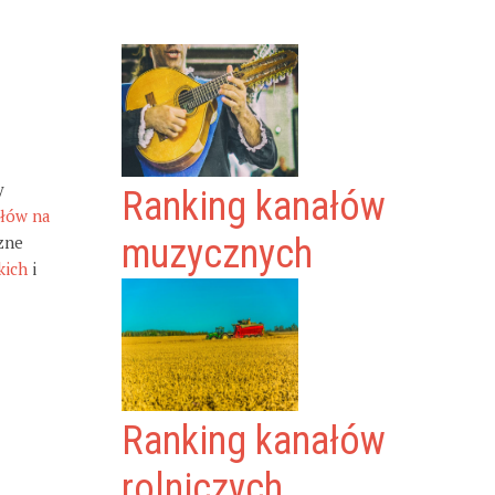
y
Ranking kanałów
ałów na
zne
muzycznych
kich
i
Ranking kanałów
rolniczych