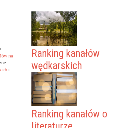
y
Ranking kanałów
ałów na
zne
wędkarskich
kich
i
Ranking kanałów o
literaturze