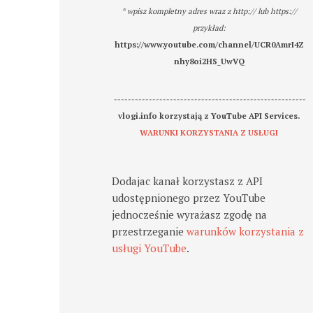
* wpisz kompletny adres wraz z http:// lub https://
przykład:
https://www.youtube.com/channel/UCR0AmrI4Z
nhy8oi2HS_UwVQ
-------------------------------------------------------
vlogi.info korzystają z YouTube API Services.
WARUNKI KORZYSTANIA Z USŁUGI
Dodajac kanał korzystasz z API
udostępnionego przez YouTube
jednocześnie wyrażasz zgodę na
przestrzeganie
warunków korzystania z
usługi YouTube
.