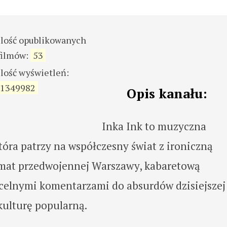
ilość opublikowanych
filmów:
53
ilość wyświetleń:
1349982
Opis kanału:
Inka Ink to muzyczna
tóra patrzy na współczesny świat z ironiczną
klimat przedwojennej Warszawy, kabaretową
 z celnymi komentarzami do absurdów dzisiejszej
 kulturę popularną.