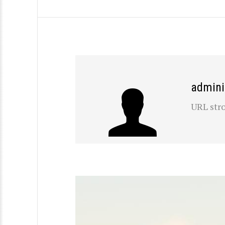
admini
URL str