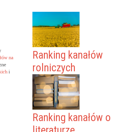
y
Ranking kanałów
ałów na
zne
rolniczych
kich
i
Ranking kanałów o
literaturze