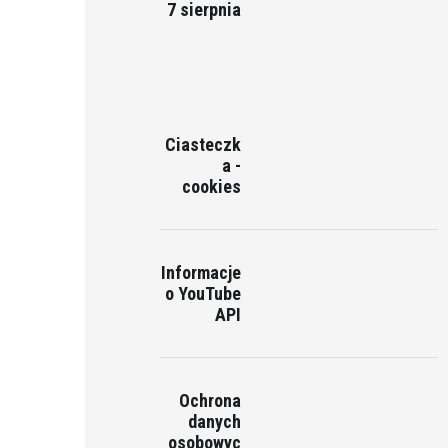
7 sierpnia
Ciasteczk
a -
cookies
Informacje
o YouTube
API
Ochrona
danych
osobowyc