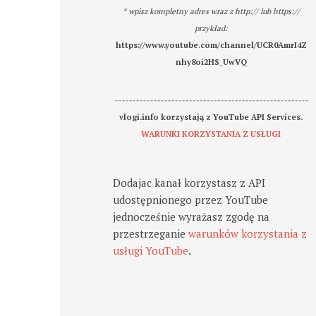
* wpisz kompletny adres wraz z http:// lub https://
przykład:
https://www.youtube.com/channel/UCR0AmrI4Z
nhy8oi2HS_UwVQ
-------------------------------------------------------
vlogi.info korzystają z YouTube API Services.
WARUNKI KORZYSTANIA Z USŁUGI
Dodajac kanał korzystasz z API
udostępnionego przez YouTube
jednocześnie wyrażasz zgodę na
przestrzeganie
warunków korzystania z
usługi YouTube
.