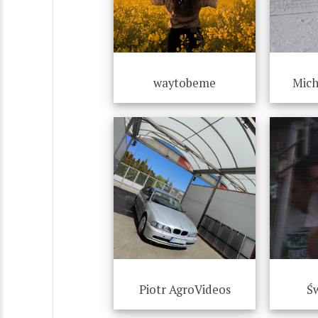
waytobeme
Mich
Piotr AgroVideos
Św