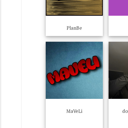
PlanBe
MaVeLi
do