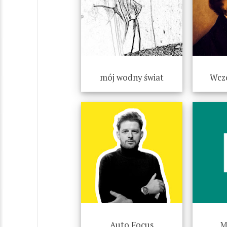
mój wodny świat
Wczo
Auto Focus
M