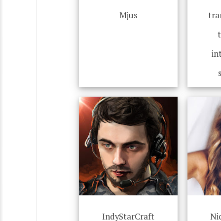
Mjus
tra
in
IndyStarCraft
Ni