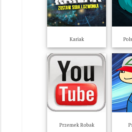
Kariak
Pol
Przemek Robak
P