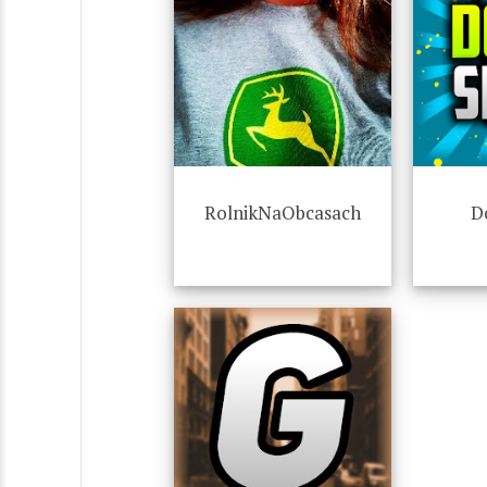
RolnikNaObcasach
D