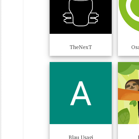
TheNexT
Os
Blau Usagi