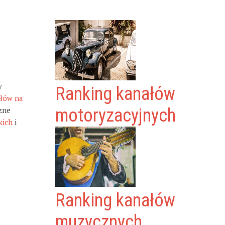
y
Ranking kanałów
ałów na
zne
motoryzacyjnych
kich
i
Ranking kanałów
muzycznych