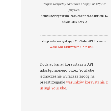
* wpisz kompletny adres wraz z http:// lub https://
przykład:
https://www.youtube.com/channel/UCR0AmrI4Z
nhy8oi2HS_UwVQ
-------------------------------------------------------
vlogi.info korzystają z YouTube API Services.
WARUNKI KORZYSTANIA Z USŁUGI
Dodajac kanał korzystasz z API
udostępnionego przez YouTube
jednocześnie wyrażasz zgodę na
przestrzeganie
warunków korzystania z
usługi YouTube
.