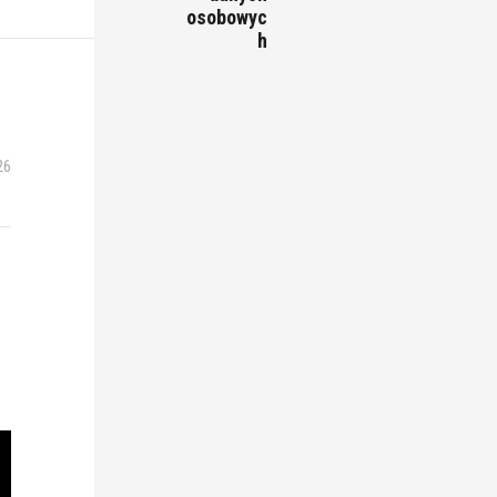
osobowyc
h
26