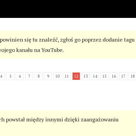
 powinien się tu znaleźć, zgłoś go poprzez dodanie tagu
wojego kanału na YouTube.
4
5
6
7
8
9
10
11
12
13
14
15
16
17
18
h powstał między innymi dzięki zaangażowaniu