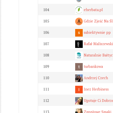
104
eherbata.pl
105
Gdzie Zjeść Na Śl
106
subiektywnie pp
107
Rafał Maliszewski
108
Naturalnie Bałtyc
109
turbankowa
110
Andrzej Czech
111
Inez Herbiness
112
Ugotuje Ci Dobrz
113
Zmysłowe Smaki