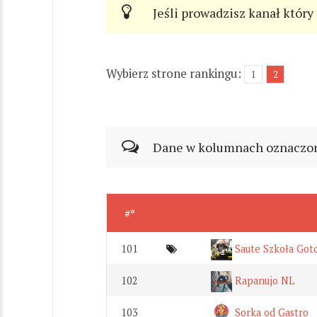
Jeśli prowadzisz kanał który
Wybierz strone rankingu:
1
2
Dane w kolumnach oznaczonyc
#*
101
Saute Szkoła Got
102
Rapanujo NL
103
Sorka od Gastro