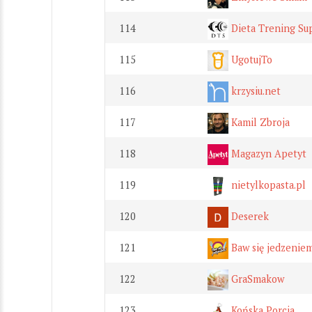
114
Dieta Trening Su
115
UgotujTo
116
krzysiu.net
117
Kamil Zbroja
118
Magazyn Apetyt
119
nietylkopasta.pl
120
Deserek
121
Baw się jedzeniem
122
GraSmakow
123
Końska Porcja