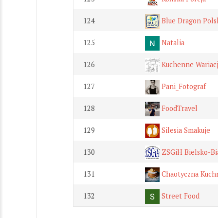
124
Blue Dragon Pols
125
Natalia
126
Kuchenne Wariac
127
Pani_Fotograf
128
FoodTravel
129
Silesia Smakuje
130
ZSGiH Bielsko-Bi
131
Chaotyczna Kuch
132
Street Food