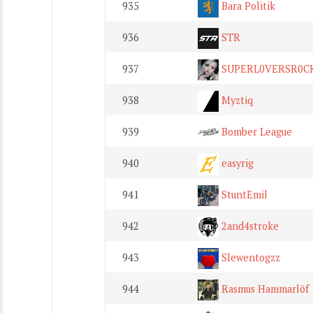
935
Bara Politik
936
STR
937
SUPERL0VERSR0C
938
Myztiq
939
Bomber League
940
easyrig
941
StuntEmil
942
2and4stroke
943
Slewentogzz
944
Rasmus Hammarlöf