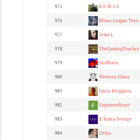
975
K E M A L
976
Minor League Turn 
977
Avius L
978
TheGamingTeacher
979
Stofferex
980
Western Chaos
981
Gurra Berggren
982
EngineerReact
983
K-Rauta Sverige
984
Otilia