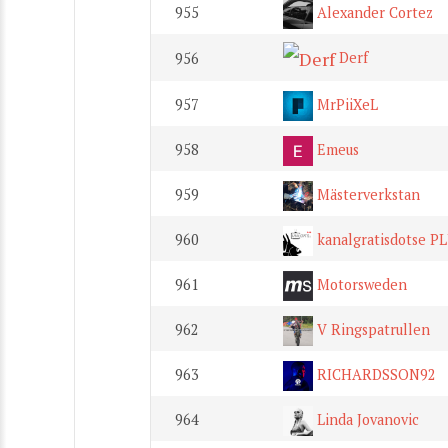
955
Alexander Cortez
Derf
956
957
MrPiiXeL
958
Emeus
959
Mästerverkstan
960
kanalgratisdotse P
961
Motorsweden
962
V Ringspatrullen
963
RICHARDSSON92
964
Linda Jovanovic