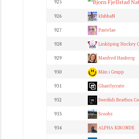
925
926
klubbaN
927
Pastelae
928
Linköping Hockey C
929
Manfred Hanberg
930
Män i Grupp
931
Ghastlycrate
932
Swedish Beatbox C
933
Scoobz
934
ALPHA KIRONDE