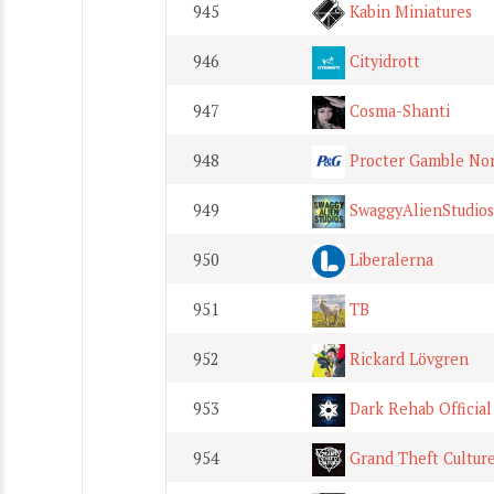
945
Kabin Miniatures
946
Cityidrott
947
Cosma-Shanti
948
Procter Gamble Nor
949
SwaggyAlienStudios
950
Liberalerna
951
TB
952
Rickard Lövgren
953
Dark Rehab Official
954
Grand Theft Cultur