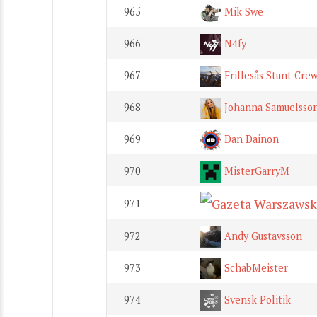
965
Mik Swe
966
N4fy
967
Frillesås Stunt Crew
968
Johanna Samuelsso
969
Dan Dainon
970
MisterGarryM
971
972
Andy Gustavsson
973
SchabMeister
974
Svensk Politik