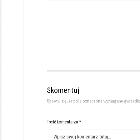
Skomentuj
Upewnij się, że pola oznaczone wymagane gwiazdką
Treść komentarza *