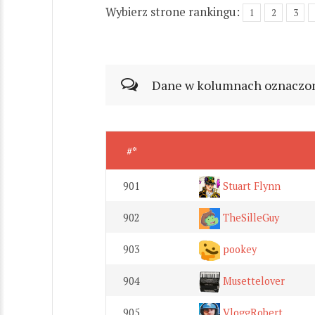
Wybierz strone rankingu:
1
2
3
Dane w kolumnach oznaczonyc
#*
901
Stuart Flynn
902
TheSilleGuy
903
pookey
904
Musettelover
905
VloggRobert