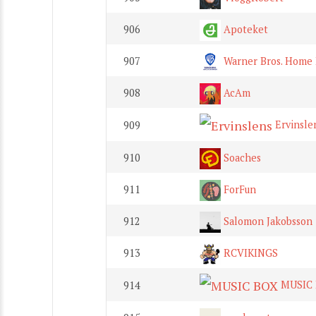
906
Apoteket
907
Warner Bros. Home 
908
AcAm
Ervinsle
909
910
Soaches
911
ForFun
912
Salomon Jakobsson
913
RCVIKINGS
MUSIC
914