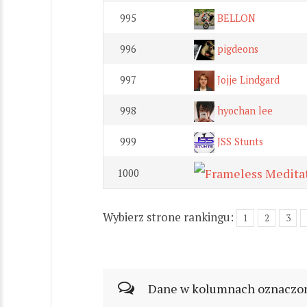
995
BELLON
996
pigdeons
997
Jojje Lindgard
998
hyochan lee
999
JSS Stunts
1000
Wybierz strone rankingu:
1
2
3
Dane w kolumnach oznaczonyc