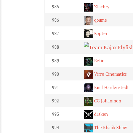
985
Zlachry
986
qoume
987
Kopter
988
989
Belin
990
Virre Cinematics
991
Emil Hardenstedt
992
CG Johaninen
993
draken
994
The Khajib Show