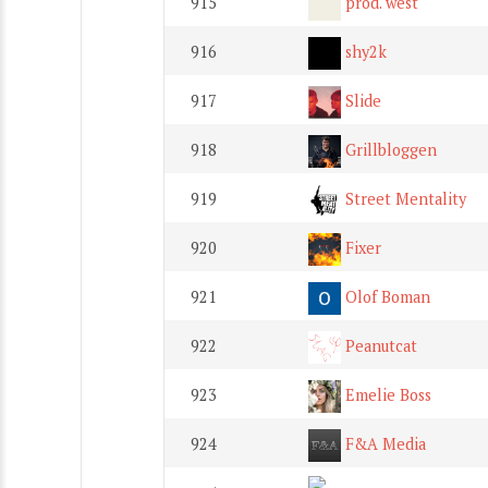
915
prod. west
916
shy2k
917
Slide
918
Grillbloggen
919
Street Mentality
920
Fixer
921
Olof Boman
922
Peanutcat
923
Emelie Boss
924
F&A Media