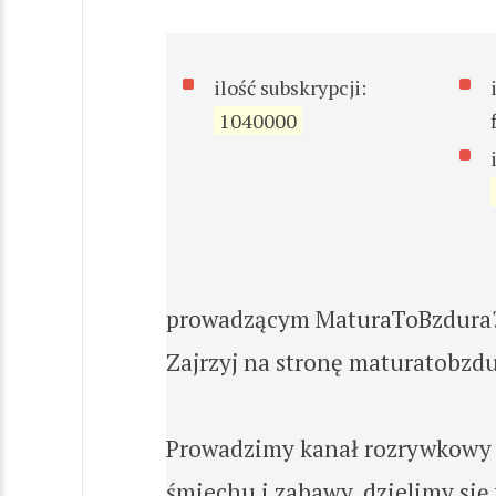
ilość subskrypcji:
1040000
prowadzącym MaturaToBzdura
Zajrzyj na stronę maturatobzdu
Prowadzimy kanał rozrywkowy 
śmiechu i zabawy, dzielimy się