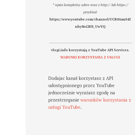
* wpisz kompletny adres wraz z http:// lub https://
przykład:
https://www.youtube.com/channel/UCR0AmrI4Z
nhy8oi2HS_UwVQ
-------------------------------------------------------
vlogi.info korzystają z YouTube API Services.
WARUNKI KORZYSTANIA Z USŁUGI
Dodajac kanał korzystasz z API
udostępnionego przez YouTube
jednocześnie wyrażasz zgodę na
przestrzeganie
warunków korzystania z
usługi YouTube
.