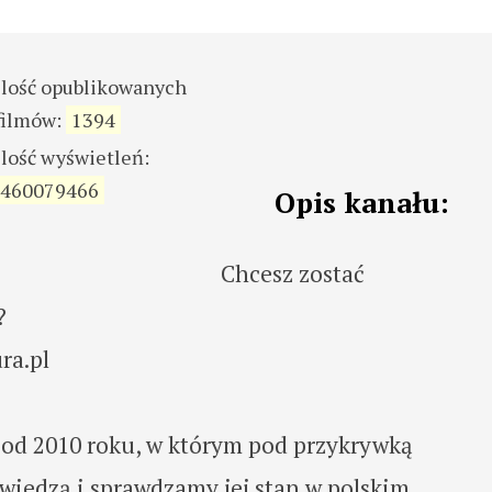
ilość opublikowanych
filmów:
1394
ilość wyświetleń:
460079466
Opis kanału:
Chcesz zostać
?
ra.pl
od 2010 roku, w którym pod przykrywką
 wiedzą i sprawdzamy jej stan w polskim