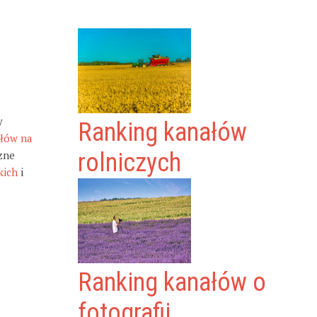
y
Ranking kanałów
ałów na
zne
rolniczych
kich
i
Ranking kanałów o
fotografii