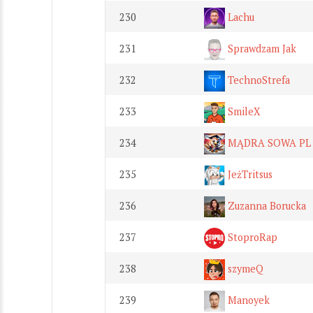
230
Lachu
231
Sprawdzam Jak
232
TechnoStrefa
233
SmileX
234
MĄDRA SOWA PL
235
JeżTritsus
236
Zuzanna Borucka
237
StoproRap
238
szymeQ
239
Manoyek