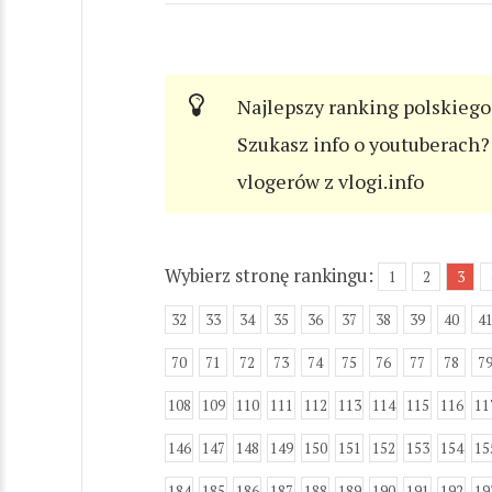
Najlepszy ranking polskiego
Szukasz info o youtuberach? 
vlogerów z vlogi.info
Wybierz stronę rankingu:
1
2
3
32
33
34
35
36
37
38
39
40
4
70
71
72
73
74
75
76
77
78
7
108
109
110
111
112
113
114
115
116
11
146
147
148
149
150
151
152
153
154
15
184
185
186
187
188
189
190
191
192
19