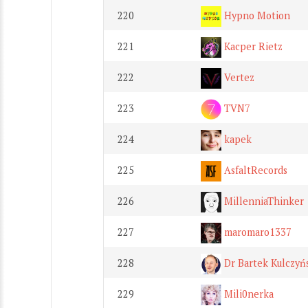
220
Hypno Motion
221
Kacper Rietz
222
Vertez
223
TVN7
224
kapek
225
AsfaltRecords
226
MillenniaThinker
227
maromaro1337
228
Dr Bartek Kulczyń
229
Mili0nerka