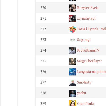
270
Reżyser Życia
271
zurnalistapl
272
Tosia i Tymek - Wi
273
Szparagi
274
KrólAlbaniiTV
275
SargeThePlayer
276
Langusta na palmi
277
Smolasty
278
yachu
279
GramPaula