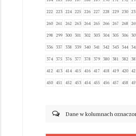
222
223
224
225
226
227
228
229
230
23
260
261
262
263
264
265
266
267
268
26
298
299
300
301
302
303
304
305
306
30
336
337
338
339
340
341
342
343
344
34
374
375
376
377
378
379
380
381
382
38
412
413
414
415
416
417
418
419
420
42
450
451
452
453
454
455
456
457
458
45
Dane w kolumnach oznaczonyc