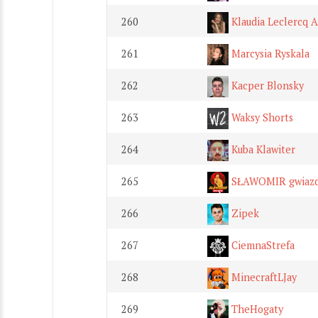
260
Klaudia Leclercq
261
Marcysia Ryskala
262
Kacper Blonsky
263
Waksy Shorts
264
Kuba Klawiter
265
SŁAWOMIR gwiazd
266
Zipek
267
CiemnaStrefa
268
MinecraftLJay
269
TheHogaty