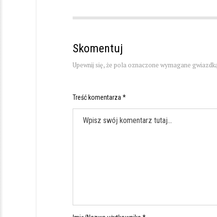
Skomentuj
Upewnij się, że pola oznaczone wymagane gwiazdką
Treść komentarza *