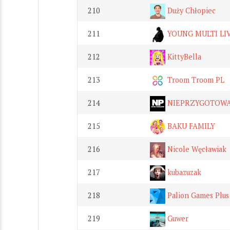
210
Duży Chłopiec
211
YOUNG MULTI LI
212
KittyBella
213
Troom Troom PL
214
NIEPRZYGOTOWAN
215
BAKU FAMILY
216
Nicole Węcławiak
217
kubazuzak
218
Palion Games Plus
219
Guwer