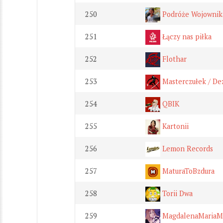
250
Podróże Wojownik
251
Łączy nas piłka
252
Flothar
253
Masterczułek / De
254
QBIK
255
Kartonii
256
Lemon Records
257
MaturaToBzdura
258
Torii Dwa
259
MagdalenaMariaM