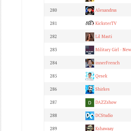
280
Alexandrus
281
KicksterTV
282
Lil Masti
283
Military Girl - New
284
innerFrench
285
Qesek
286
Shirkes
287
DAZZshow
288
DCStudio
289
Kshawaay