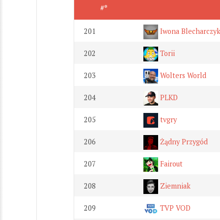
#*
201
Iwona Blecharczy
202
Torii
203
Wolters World
204
PLKD
205
tvgry
206
Żądny Przygód
207
Fairout
208
Ziemniak
209
TVP VOD