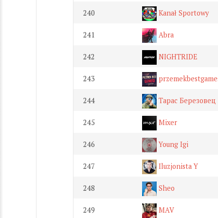
240
Kanał Sportowy
241
Abra
242
NIGHTRIDE
243
przemekbestgame
244
Тарас Березовец
245
Mixer
246
Young Igi
247
Iluzjonista Y
248
Sheo
249
MAV