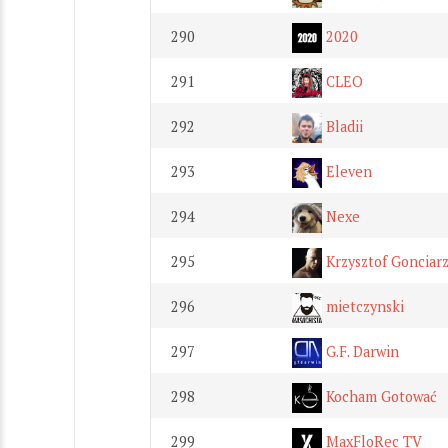
290
2020
291
CLEO
292
Bladii
293
Eleven
294
Nexe
295
Krzysztof Gonciar
296
mietczynski
297
G.F. Darwin
298
Kocham Gotować
299
MaxFloRec TV