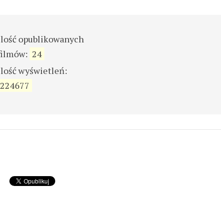
ilość opublikowanych
filmów:
24
ilość wyświetleń:
224677