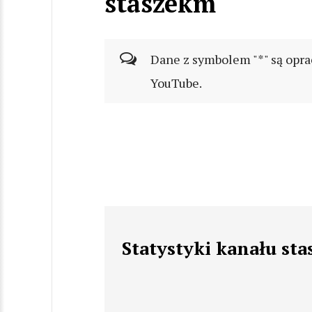
staszekm
Dane z symbolem "*" są opra
YouTube.
Statystyki kanału st