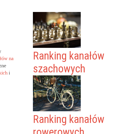
y
Ranking kanałów
ałów na
zne
szachowych
kich
i
Ranking kanałów
rowerowych