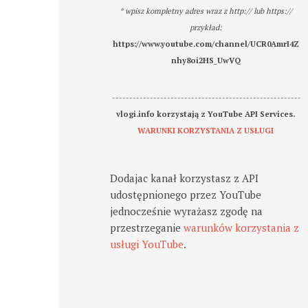
* wpisz kompletny adres wraz z http:// lub https://
przykład:
https://www.youtube.com/channel/UCR0AmrI4Z
nhy8oi2HS_UwVQ
-------------------------------------------------------
vlogi.info korzystają z YouTube API Services.
WARUNKI KORZYSTANIA Z USŁUGI
Dodajac kanał korzystasz z API
udostępnionego przez YouTube
jednocześnie wyrażasz zgodę na
przestrzeganie
warunków korzystania z
usługi YouTube
.