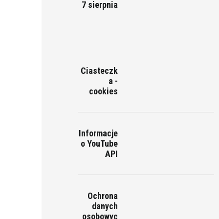
7 sierpnia
Ciasteczk
a -
cookies
Informacje
o YouTube
API
Ochrona
danych
osobowyc