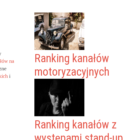
y
Ranking kanałów
ałów na
zne
motoryzacyjnych
kich
i
Ranking kanałów z
występami stand-up