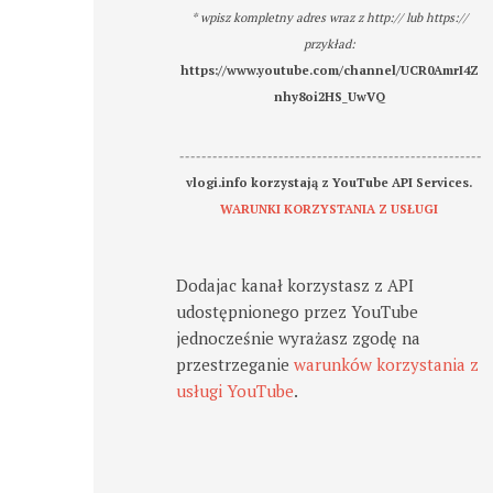
* wpisz kompletny adres wraz z http:// lub https://
przykład:
https://www.youtube.com/channel/UCR0AmrI4Z
nhy8oi2HS_UwVQ
-------------------------------------------------------
vlogi.info korzystają z YouTube API Services.
WARUNKI KORZYSTANIA Z USŁUGI
Dodajac kanał korzystasz z API
udostępnionego przez YouTube
jednocześnie wyrażasz zgodę na
przestrzeganie
warunków korzystania z
usługi YouTube
.