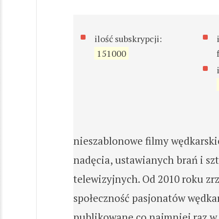
ilość subskrypcji:
151000
nieszablonowe filmy wędkarski
nadęcia, ustawianych brań i s
telewizyjnych. Od 2010 roku zr
społeczność pasjonatów wędkar
publikowane co najmniej raz w