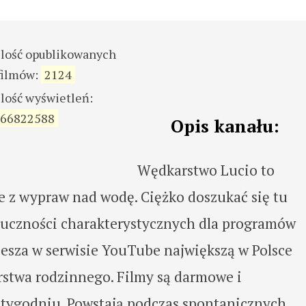
ilość opublikowanych
filmów:
2124
ilość wyświetleń:
66822588
Opis kanału:
Wędkarstwo Lucio to
e z wypraw nad wodę. Ciężko doszukać się tu
ztuczności charakterystycznych dla programów
zesza w serwisie YouTube największą w Polsce
stwa rodzinnego. Filmy są darmowe i
 tygodniu. Powstają podczas spontanicznych