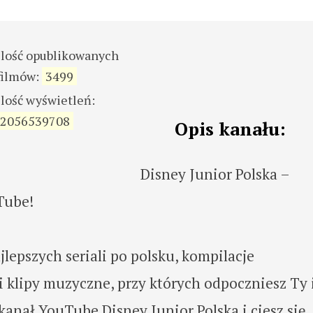
ilość opublikowanych
filmów:
3499
ilość wyświetleń:
2056539708
Opis kanału:
Disney Junior Polska –
Tube!
jlepszych seriali po polsku, kompilacje
i klipy muzyczne, przy których odpoczniesz Ty 
kanał YouTube Disney Junior Polska i ciesz się