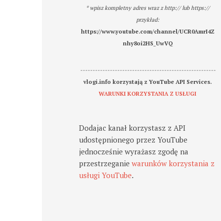
* wpisz kompletny adres wraz z http:// lub https://
przykład:
https://www.youtube.com/channel/UCR0AmrI4Z
nhy8oi2HS_UwVQ
-------------------------------------------------------
vlogi.info korzystają z YouTube API Services.
WARUNKI KORZYSTANIA Z USŁUGI
Dodajac kanał korzystasz z API
udostępnionego przez YouTube
jednocześnie wyrażasz zgodę na
przestrzeganie
warunków korzystania z
usługi YouTube
.