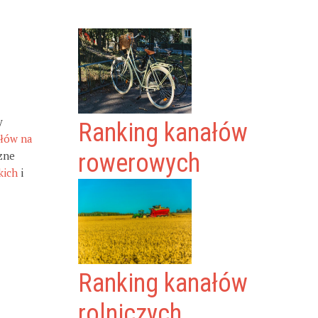
y
Ranking kanałów
ałów na
zne
rowerowych
kich
i
Ranking kanałów
rolniczych