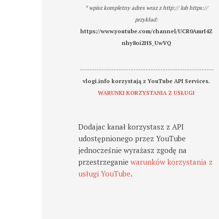
* wpisz kompletny adres wraz z http:// lub https://
przykład:
https://www.youtube.com/channel/UCR0AmrI4Z
nhy8oi2HS_UwVQ
-------------------------------------------------------
vlogi.info korzystają z YouTube API Services.
WARUNKI KORZYSTANIA Z USŁUGI
Dodajac kanał korzystasz z API
udostępnionego przez YouTube
jednocześnie wyrażasz zgodę na
przestrzeganie
warunków korzystania z
usługi YouTube
.