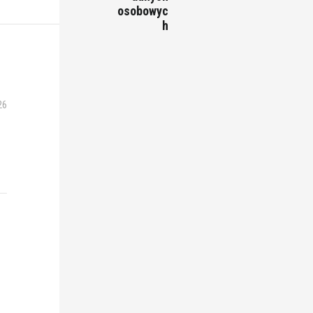
osobowyc
h
26