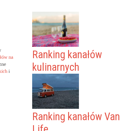
y
Ranking kanałów
ałów na
zne
kulinarnych
kich
i
Ranking kanałów Van
Life