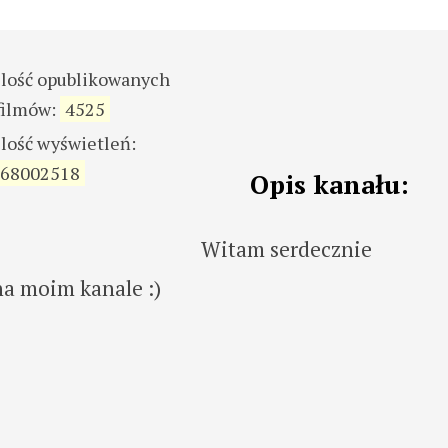
ilość opublikowanych
filmów:
4525
ilość wyświetleń:
68002518
Opis kanału:
Witam serdecznie
na moim kanale :)