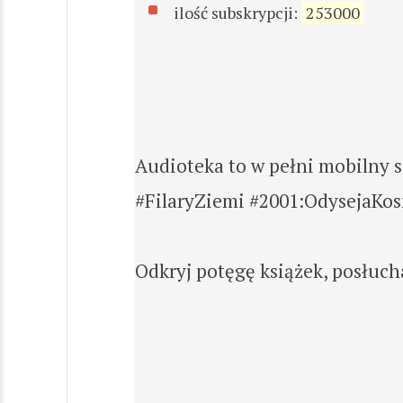
ilość subskrypcji:
253000
Audioteka to w pełni mobilny 
#FilaryZiemi #2001:OdysejaKosm
Odkryj potęgę książek, posłuch