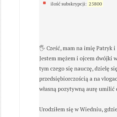
ilość subskrypcji:
25800
🖐 Cześć, mam na imię Patryk i
Jestem mężem i ojcem dwójki ws
tym czego się nauczę, dzielę si
przedsiębiorczością a na vlog
własną pozytywną aurę umilić 
Urodziłem się w Wiedniu, gdzie