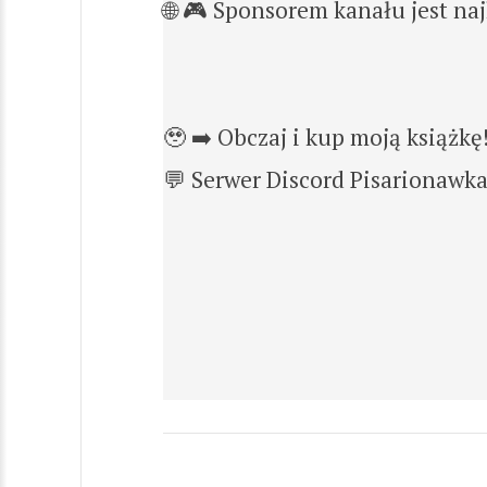
🌐 🎮 Sponsorem kanału jest na
🥹 ➡️ Obczaj i kup moją książkę!
💬 Serwer Discord Pisarionawka