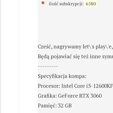
ilość subskrypcji:
6580
Cześć, nagrywamy let\'s play\'e
Będą pojawiać się też inne symu
---------
Specyfikacja kompa:
Procesor: Intel Core i5-12600K
Grafika: GeForce RTX 3060
Pamięć: 32 GB