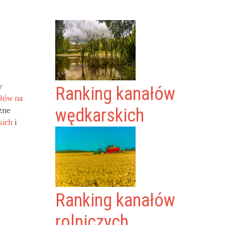
y
Ranking kanałów
ałów na
zne
wędkarskich
kich
i
Ranking kanałów
rolniczych