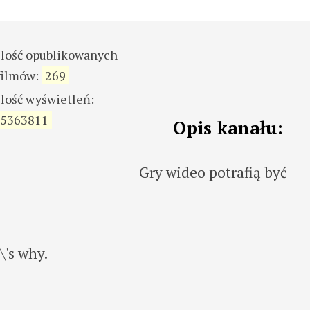
ilość opublikowanych
filmów:
269
ilość wyświetleń:
5363811
Opis kanału:
Gry wideo potrafią być
's why.