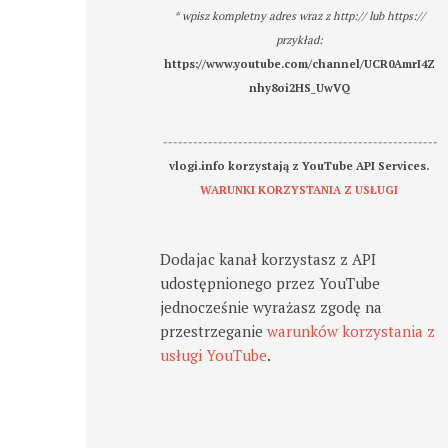
* wpisz kompletny adres wraz z http:// lub https://
przykład:
https://www.youtube.com/channel/UCR0AmrI4Z
nhy8oi2HS_UwVQ
-------------------------------------------------------
vlogi.info korzystają z YouTube API Services.
WARUNKI KORZYSTANIA Z USŁUGI
Dodajac kanał korzystasz z API
udostępnionego przez YouTube
jednocześnie wyrażasz zgodę na
przestrzeganie
warunków korzystania z
usługi YouTube
.