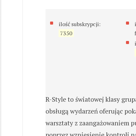
ilość subskrypcji:
7350
R-Style to światowej klasy gru
obsługą wydarzeń oferując poka
warsztaty z zaangażowaniem pub
poprzez wzniesienie kontroli n