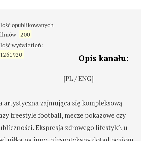
ilość opublikowanych
filmów:
200
ilość wyświetleń:
1261920
Opis kanału:
[PL / ENG]
pa artystyczna zajmująca się kompleksową
zy freestyle football, mecze pokazowe czy
liczności. Ekspresja zdrowego lifestyle\'u
ad piłką na inny, niespotykany dotąd poziom,