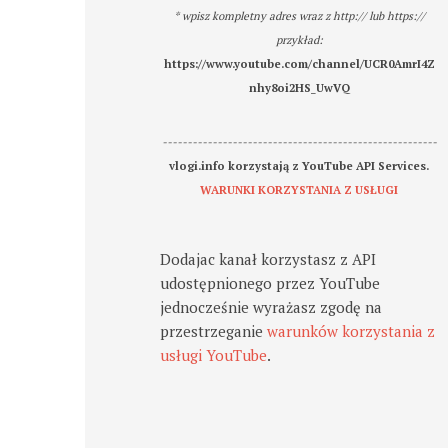
* wpisz kompletny adres wraz z http:// lub https://
przykład:
https://www.youtube.com/channel/UCR0AmrI4Z
nhy8oi2HS_UwVQ
-------------------------------------------------------
vlogi.info korzystają z YouTube API Services.
WARUNKI KORZYSTANIA Z USŁUGI
Dodajac kanał korzystasz z API
udostępnionego przez YouTube
jednocześnie wyrażasz zgodę na
przestrzeganie
warunków korzystania z
usługi YouTube
.