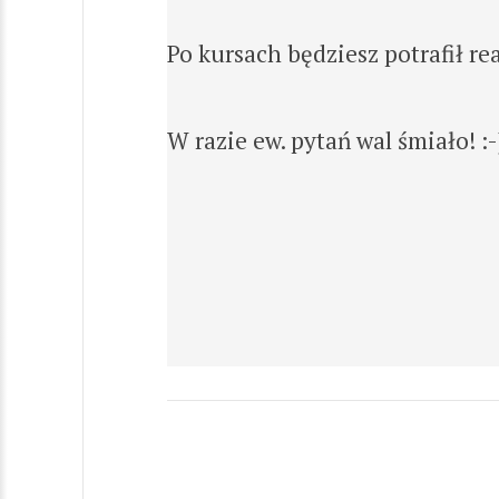
Po kursach będziesz potrafił r
W razie ew. pytań wal śmiało! :-