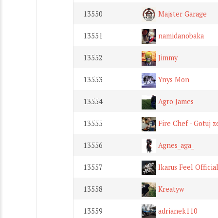
13550
Majster Garage
13551
namidanobaka
13552
Jimmy
13553
Ynys Mon
13554
Agro James
13555
Fire Chef - Gotuj 
13556
Agnes_aga_
13557
Ikarus Feel Officia
13558
Kreatyw
13559
adrianek110