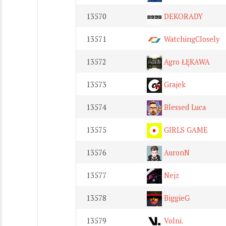
13570
DEKORADY
13571
WatchingClosely
13572
Agro ŁĘKAWA
13573
Grajek
13574
Blessed Luca
13575
GIRLS GAME
13576
AuronN
13577
Nejz
13578
BiggieG
13579
Volni.