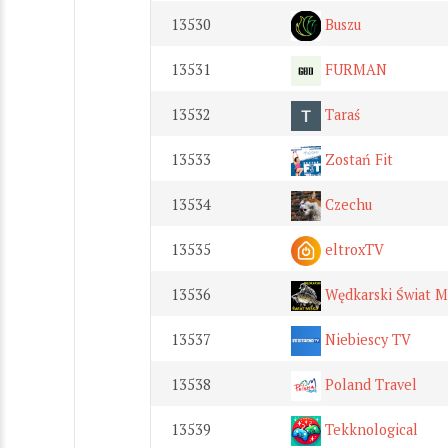
13530
Buszu
13531
FURMAN
13532
Taraś
13533
Zostań Fit
13534
Czechu
13535
eltroxTV
13536
Wędkarski Świat M
13537
Niebiescy TV
13538
Poland Travel
13539
Tekknological