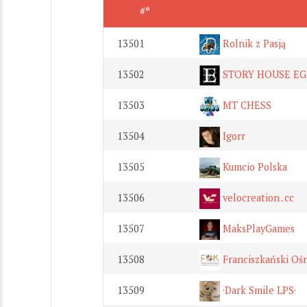
#*
13501
Rolnik z Pasją
13502
STORY HOUSE E
13503
MT CHESS
13504
Igorr
13505
Kumcio Polska
13506
velocreation․cc
13507
MaksPlayGames
13508
Franciszkański Ośr
13509
·Dark Smile LPS·