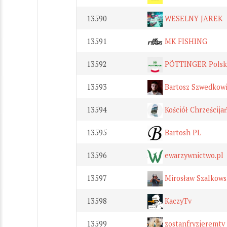
13590
WESELNY JAREK
13591
MK FISHING
13592
PÖTTINGER Polsk
13593
Bartosz Szwedkow
13594
Kościół Chrześcija
13595
Bartosh PL
13596
ewarzywnictwo.pl
13597
Mirosław Szalkows
13598
KaczyTv
13599
zostanfryzjeremtv