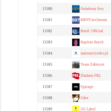
13580
Świadomy Sen
13581
MK997archiwum
13582
MatiC Official
13583
Kapitan Kurek
13584
mateusztreder.pl
13585
Team Zabłocie
13586
Śladami PRL
13587
Fgarage
13588
Cuba
13589
OG Label