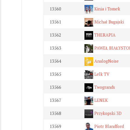
13560
Kinia i Tomek
13561
Michał Bugajski
13562
THERAPIA
13563
PAWEŁ BIAŁYSTOK
13564
AnalogNoise
13565
Lelk TV
13566
Twogrands
13567
LENEK
13568
Przykopski 3D
13569
Piotr Blandford