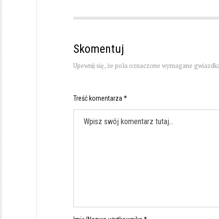
Skomentuj
Upewnij się, że pola oznaczone wymagane gwiazdką
Treść komentarza *