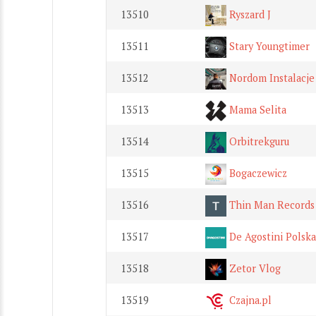
13510
Ryszard J
13511
Stary Youngtimer
13512
Nordom Instalacje
13513
Mama Selita
13514
Orbitrekguru
13515
Bogaczewicz
13516
Thin Man Records
13517
De Agostini Polska
13518
Zetor Vlog
13519
Czajna.pl