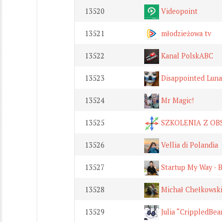
13520
Videopoint
13521
młodzieżowa tv
13522
Kanal PolskABC
13523
Disappointed Luna
13524
Mr Magic!
13525
SZKOLENIA Z OB
13526
Vellia di Polandia
13527
Startup My Way - B
13528
Michał Chełkowski
13529
Julia “CrippledBea