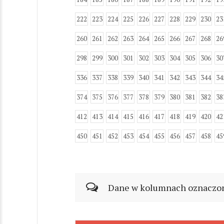
222
223
224
225
226
227
228
229
230
23
260
261
262
263
264
265
266
267
268
26
298
299
300
301
302
303
304
305
306
30
336
337
338
339
340
341
342
343
344
34
374
375
376
377
378
379
380
381
382
38
412
413
414
415
416
417
418
419
420
42
450
451
452
453
454
455
456
457
458
45
Dane w kolumnach oznaczonyc