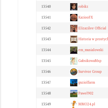
13540
robikz
13541
KaziooFX
13542
Elizazilee Official
13543
Historia w prostyc
13544
em_musialowski
13545
GabsikowaMsp
13546
Survivor Group
13547
guziolfarm
13548
Pawel902
13549
MMO24.pl