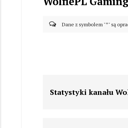
WolfiePL Gamin
Dane z symbolem "*" są opra
Statystyki kanału W