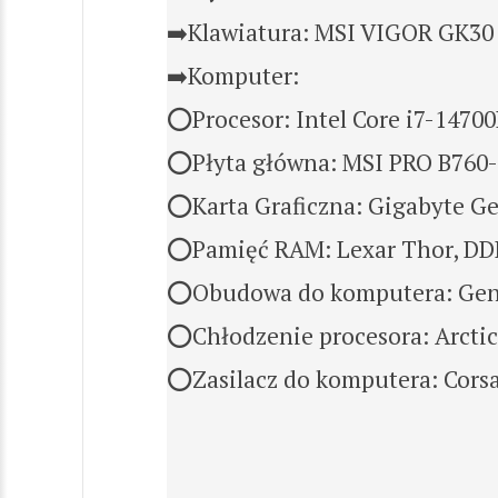
➡️Klawiatura: MSI VIGOR GK30
➡️Komputer:
⭕Procesor: Intel Core i7-1470
⭕Płyta główna: MSI PRO B760-
⭕Karta Graficzna: Gigabyte G
⭕Pamięć RAM: Lexar Thor, DDR
⭕Obudowa do komputera: Gene
⭕Chłodzenie procesora: Arctic 
⭕Zasilacz do komputera: Cors