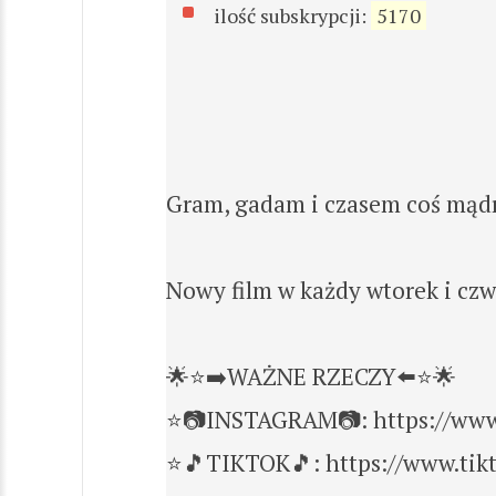
ilość subskrypcji:
5170
Gram, gadam i czasem coś mądr
Nowy film w każdy wtorek i czw
🌟⭐➡️WAŻNE RZECZY⬅️⭐🌟
⭐📷INSTAGRAM📷: https://www
⭐🎵TIKTOK🎵: https://www.ti