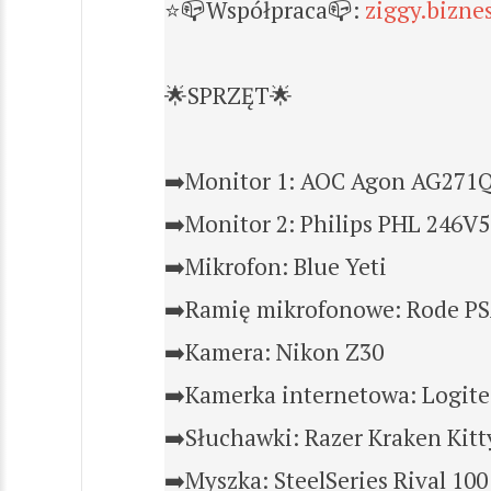
⭐📪Współpraca📪:
ziggy.bizn
🌟SPRZĘT🌟
➡️Monitor 1: AOC Agon AG271
➡️Monitor 2: Philips PHL 246V5
➡️Mikrofon: Blue Yeti
➡️Ramię mikrofonowe: Rode P
➡️Kamera: Nikon Z30
➡️Kamerka internetowa: Logit
➡️Słuchawki: Razer Kraken Kitt
➡️Myszka: SteelSeries Rival 100