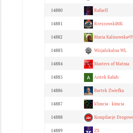
14880
Rafaell
14881
RzeszowskiMK
14882
Maria Kalinowska#P
14883
Wizjalokalna WL
14884
Masters of Matma
14885
Antek Kaluh
14886
Bartek Zwiefka
14887
klimcia - kimcia
14888
Kompilacje Drogow
14889
ZS