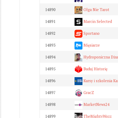
14890
Olga Nie Tarot
14891
Marcin Selected
14892
Sportano
14893
Mięsiarze
14894
Hydroponiczna Dżu
14895
Buduj Historię
14896
Kursy i szkolenia K
14897
GracZ
14898
MarketNews24
14899
TheMightyWozz