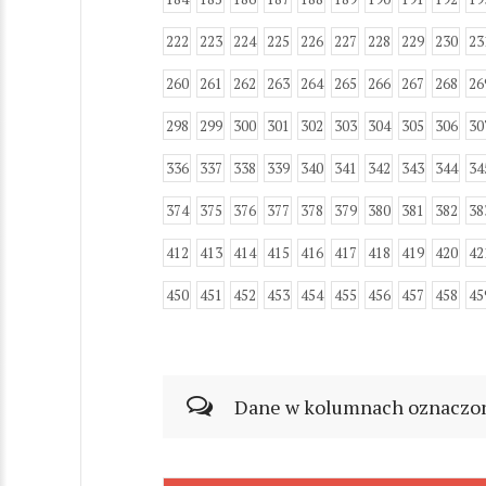
222
223
224
225
226
227
228
229
230
23
260
261
262
263
264
265
266
267
268
26
298
299
300
301
302
303
304
305
306
30
336
337
338
339
340
341
342
343
344
34
374
375
376
377
378
379
380
381
382
38
412
413
414
415
416
417
418
419
420
42
450
451
452
453
454
455
456
457
458
45
Dane w kolumnach oznaczonyc