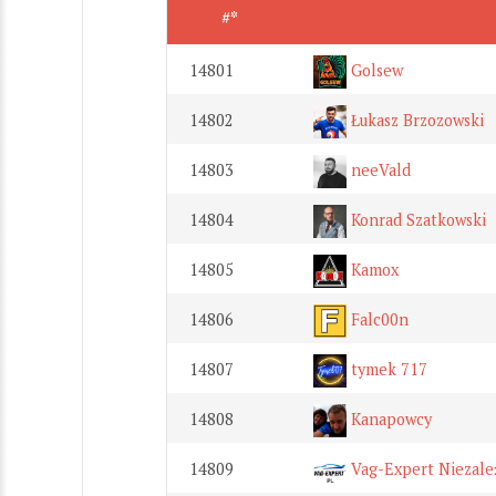
#*
14801
Golsew
14802
Łukasz Brzozowski
14803
neeVald
14804
Konrad Szatkowski
14805
Kamox
14806
Falc00n
14807
tymek 717
14808
Kanapowcy
14809
Vag-Expert Niezale