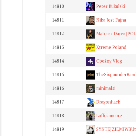
14810
Peter Kukulski
14811
Nika Jest Fajna
14812
Mateusz Darcz [PO
14813
Xtreme Poland
14814
Oboźny Vlog
14815
TheSixpounderBan
14816
minimalsi
14817
Dragonhack
14818
Loffciamcore
14819
SYNTEJZIEMIWBUt