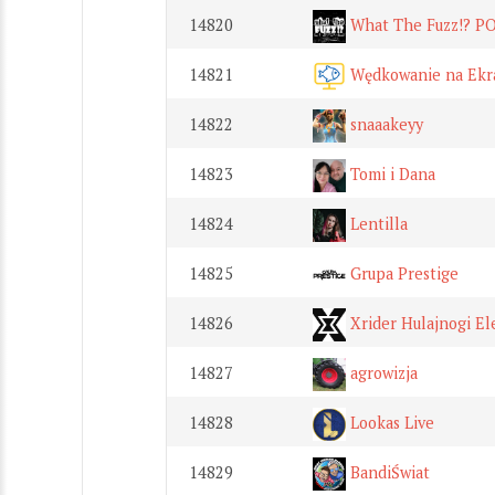
14820
What The Fuzz!? 
14821
Wędkowanie na Ekr
14822
snaaakeyy
14823
Tomi i Dana
14824
Lentilla
14825
Grupa Prestige
14826
Xrider Hulajnogi El
14827
agrowizja
14828
Lookas Live
14829
BandiŚwiat