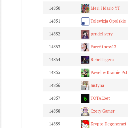
14850
Meri i Mario YT
14851
Telewizja Opolskie
14852
prndelivery
14853
Facefitness12
14854
RebelTigera
14855
Pawel w Krainie Pst
14856
Justyna
14857
TOTALbet
14858
Czery Gamer
14859
Krypto Degeneraci