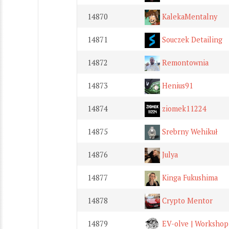
14870
KalekaMentalny
14871
Souczek Detailing
14872
Remontownia
14873
Henius91
14874
ziomek11224
14875
Srebrny Wehikuł
14876
Julya
14877
Kinga Fukushima
14878
Crypto Mentor
14879
EV-olve | Workshop