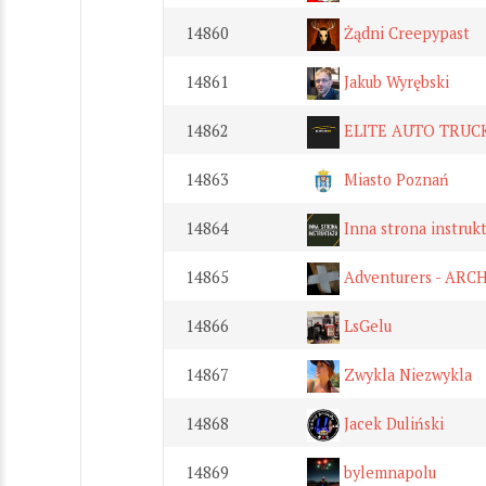
14860
Żądni Creepypast
14861
Jakub Wyrębski
14862
ELITE AUTO TRUCK
14863
Miasto Poznań
14864
Inna strona instruk
14865
Adventurers - AR
14866
LsGelu
14867
Zwykla Niezwykla
14868
Jacek Duliński
14869
bylemnapolu