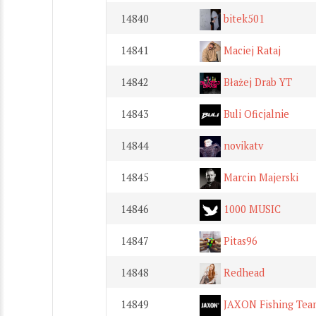
14840
bitek501
14841
Maciej Rataj
14842
Błażej Drab YT
14843
Buli Oficjalnie
14844
novikatv
14845
Marcin Majerski
14846
1000 MUSIC
14847
Pitas96
14848
Redhead
14849
JAXON Fishing Tea