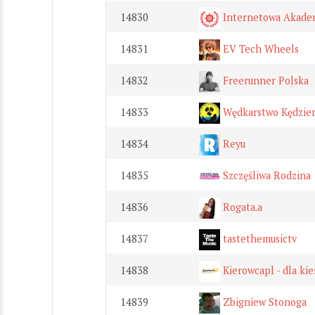
14830
Internetowa Akadem
14831
EV Tech Wheels
14832
Freerunner Polska
14833
Wędkarstwo Kędzier
14834
Reyu
14835
Szczęśliwa Rodzina
14836
Rogata.a
14837
tastethemusictv
14838
Kierowcapl - dla ki
14839
Zbigniew Stonoga