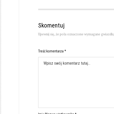
Skomentuj
Upewnij się, że pola oznaczone wymagane gwiazdką
Treść komentarza *