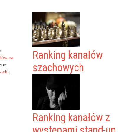
y
Ranking kanałów
ałów na
zne
szachowych
kich
i
Ranking kanałów z
występami stand-up