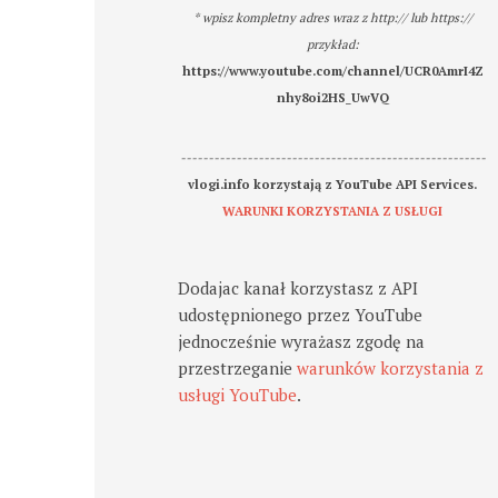
* wpisz kompletny adres wraz z http:// lub https://
przykład:
https://www.youtube.com/channel/UCR0AmrI4Z
nhy8oi2HS_UwVQ
-------------------------------------------------------
vlogi.info korzystają z YouTube API Services.
WARUNKI KORZYSTANIA Z USŁUGI
Dodajac kanał korzystasz z API
udostępnionego przez YouTube
jednocześnie wyrażasz zgodę na
przestrzeganie
warunków korzystania z
usługi YouTube
.