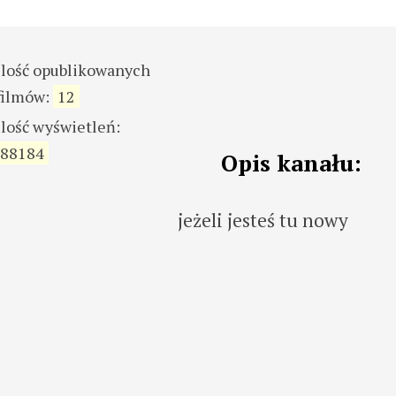
ilość opublikowanych
filmów:
12
ilość wyświetleń:
88184
Opis kanału:
jeżeli jesteś tu nowy