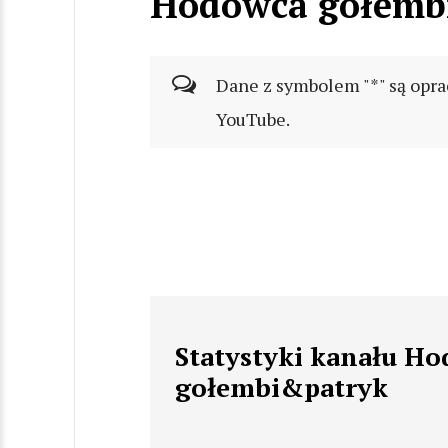
Hodowca gołemb
Dane z symbolem "*" są opra
YouTube.
Statystyki kanału H
gołembi&patryk