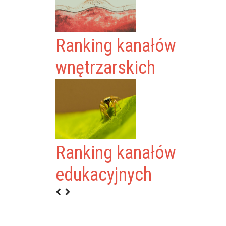
Ranking kanałów
wnętrzarskich
Ranking kanałów
GOŁEMBI&PATRYK
edukacyjnych