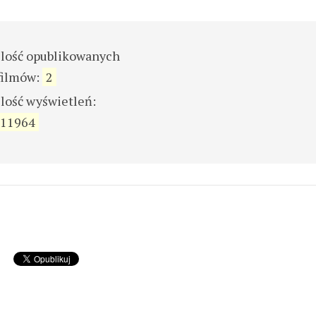
ilość opublikowanych
filmów:
2
ilość wyświetleń:
11964