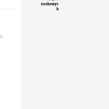
osobowyc
h
26