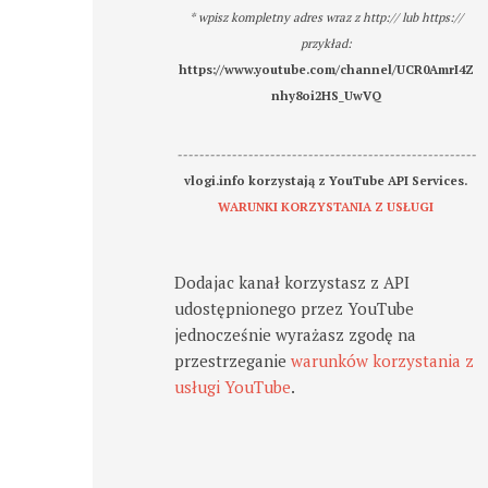
* wpisz kompletny adres wraz z http:// lub https://
przykład:
https://www.youtube.com/channel/UCR0AmrI4Z
nhy8oi2HS_UwVQ
-------------------------------------------------------
vlogi.info korzystają z YouTube API Services.
WARUNKI KORZYSTANIA Z USŁUGI
Dodajac kanał korzystasz z API
udostępnionego przez YouTube
jednocześnie wyrażasz zgodę na
przestrzeganie
warunków korzystania z
usługi YouTube
.