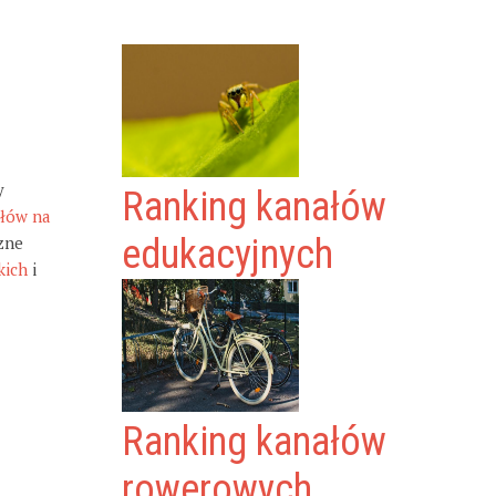
y
Ranking kanałów
ałów na
zne
edukacyjnych
kich
i
Ranking kanałów
rowerowych