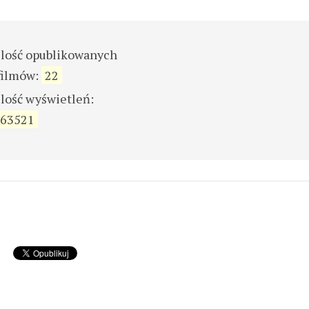
ilość opublikowanych
filmów:
22
ilość wyświetleń:
63521