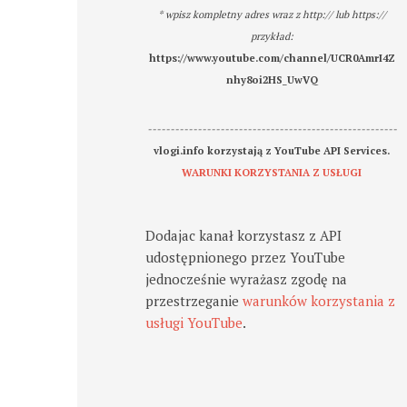
* wpisz kompletny adres wraz z http:// lub https://
przykład:
https://www.youtube.com/channel/UCR0AmrI4Z
nhy8oi2HS_UwVQ
-------------------------------------------------------
vlogi.info korzystają z YouTube API Services.
WARUNKI KORZYSTANIA Z USŁUGI
Dodajac kanał korzystasz z API
udostępnionego przez YouTube
jednocześnie wyrażasz zgodę na
przestrzeganie
warunków korzystania z
usługi YouTube
.