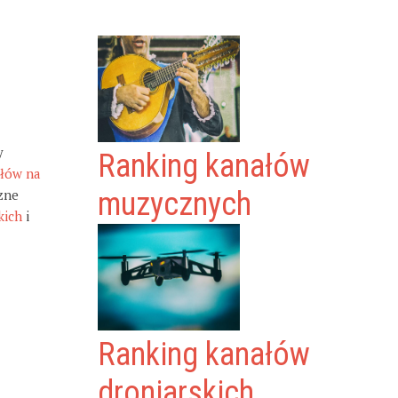
y
Ranking kanałów
ałów na
zne
muzycznych
kich
i
Ranking kanałów
droniarskich