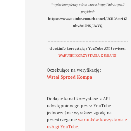
* wpisz kompletny adres wraz z http:// lub https://
przykład:
https://www.youtube.com/channel/UCR0AmrI4Z
nhy8oi2HS_UwVQ
-------------------------------------------------------
vlogi.info korzystają z YouTube API Services.
WARUNKI KORZYSTANIA Z USŁUGI
Oczekujące na weryfikację:
Wstał Sprzed Kompa
Dodajac kanał korzystasz z API
udostępnionego przez YouTube
jednocześnie wyrażasz zgodę na
przestrzeganie
warunków korzystania z
usługi YouTube
.