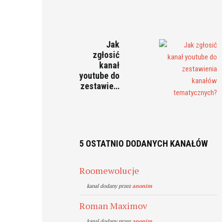
Jak
zgłosić
kanał
youtube do
zestawie…
5 OSTATNIO DODANYCH KANAŁÓW
Roomewolucje
kanal dodany przez
anonim
Roman Maximov
kanal dodany przez
anonim