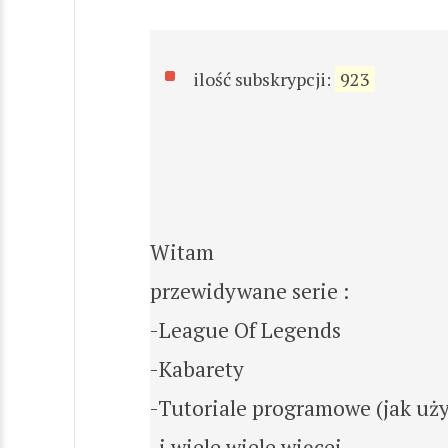
ilość subskrypcji:
923
Witam
przewidywane serie :
-League Of Legends
-Kabarety
-Tutoriale programowe (jak uż
-i wiele wiele więcej