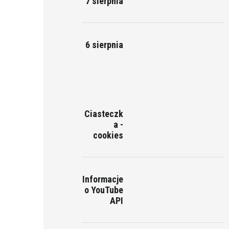
7 sierpnia
6 sierpnia
Ciasteczk
a -
cookies
Informacje
o YouTube
API