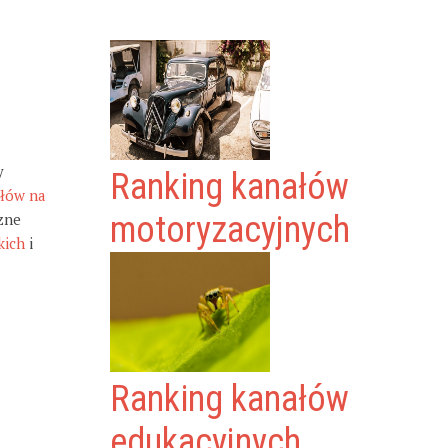
y
Ranking kanałów
ałów na
zne
motoryzacyjnych
kich
i
Ranking kanałów
edukacyjnych