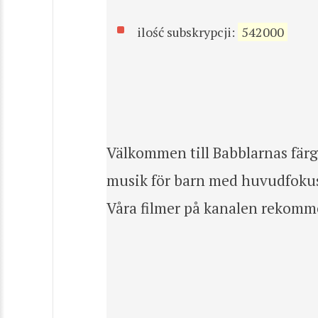
ilość subskrypcji:
542000
Välkommen till Babblarnas färgs
musik för barn med huvudfokus 
Våra filmer på kanalen rekomme